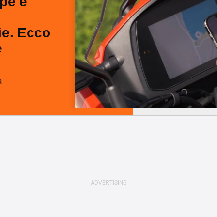
pe e
ie. Ecco
e
a