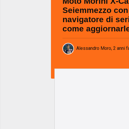
Moto Morini X-Ca
Seiemmezzo con
navigatore di ser
come aggiornarl
Alessandro Moro
,
2 anni f