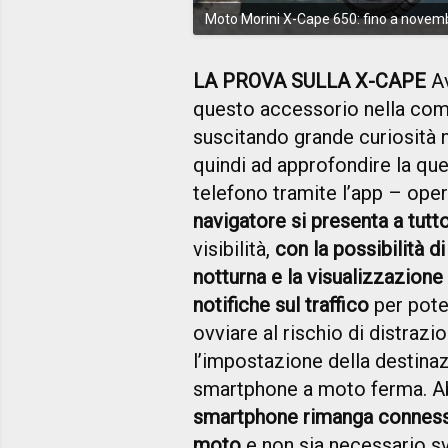
Moto Morini X-Cape 650: fino a novembre
LA PROVA SULLA X-CAPE
Av
questo accessorio nella com
suscitando grande curiosità 
quindi ad approfondire la qu
telefono tramite l’app – ope
navigatore si presenta a tut
visibilità,
con la possibilità di
notturna
e la visualizzazione 
notifiche sul traffico
per poter
ovviare al rischio di distrazi
l’impostazione della destina
smartphone a moto ferma. 
smartphone rimanga conness
moto
e non sia necessario sv