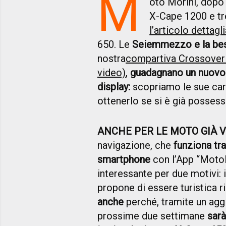
M
oto Morini, dopo 
X-Cape 1200 e tr
l’articolo dettagl
650. Le
Seiemmezzo
e la be
nostra
compartiva Crossover E
video)
,
guadagnano un nuovo 
display:
scopriamo le
sue car
ottenerlo se si è già possess
ANCHE PER LE MOTO GIÀ 
navigazione, che
funziona tra
smartphone
con l’App “MotoF
interessante per due motivi: 
propone di essere turistica ri
anche
perché, tramite un agg
prossime due settimane
sarà