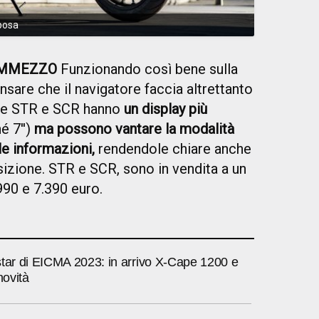
posa
EMMEZZO
Funzionando così bene sulla
are che il navigatore faccia altrettanto
che STR e SCR hanno
un display più
é 7'')
ma possono vantare la modalità
le informazioni,
rendendole chiare anche
izione. STR e SCR, sono in vendita a un
990 e 7.390 euro.
star di EICMA 2023: in arrivo X-Cape 1200 e
novità