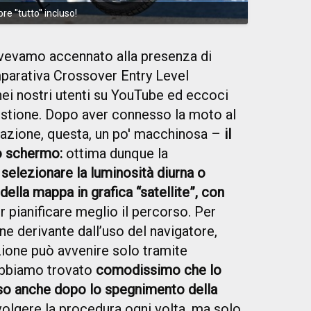
 ''tutto'' incluso!
evamo accennato alla presenza di
parativa Crossover Entry Level
nei nostri utenti su YouTube ed eccoci
estione. Dopo aver connesso la moto al
razione, questa, un po' macchinosa –
il
to schermo:
ottima dunque la
 selezionare la luminosità diurna o
della mappa in grafica “satellite”,
con
 pianificare meglio il percorso. Per
one derivante dall’uso del navigatore,
zione può avvenire solo tramite
Abbiamo trovato
comodissimo che lo
o anche dopo lo spegnimento della
olgere la procedura ogni volta, ma solo