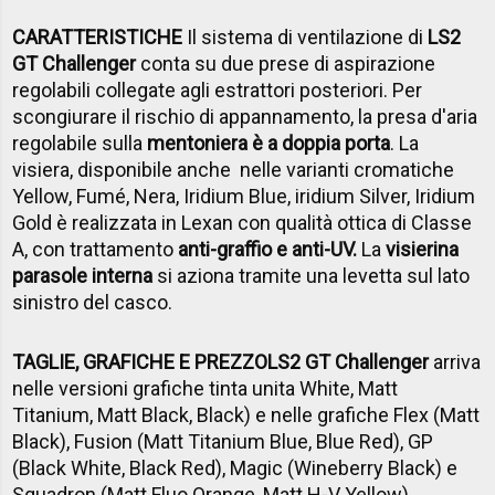
CARATTERISTICHE
Il sistema di ventilazione di
LS2
GT Challenger
conta su due prese di aspirazione
regolabili collegate agli estrattori posteriori. Per
scongiurare il rischio di appannamento, la presa d'aria
regolabile sulla
mentoniera è a doppia porta
. La
visiera, disponibile anche nelle varianti cromatiche
Yellow, Fumé, Nera, Iridium Blue, iridium Silver, Iridium
Gold è realizzata in Lexan con qualità ottica di Classe
A, con trattamento
anti-graffio e anti-UV.
La
visierina
parasole interna
si aziona tramite una levetta sul lato
sinistro del casco.
TAGLIE, GRAFICHE E PREZZO
LS2 GT Challenger
arriva
nelle versioni grafiche tinta unita White, Matt
Titanium, Matt Black, Black) e nelle grafiche Flex (Matt
Black), Fusion (Matt Titanium Blue, Blue Red), GP
(Black White, Black Red), Magic (Wineberry Black) e
Squadron (Matt Fluo Orange, Matt H-V Yellow).