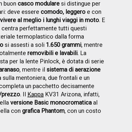
n buon
casco modulare
si distingue per
ari: deve essere
comodo, leggero
e con
vivere al meglio i lunghi viaggi in moto
. E
centra perfettamente tutti questi
teriale termoplastico dalla forma
o
si assesti a soli
1.650 grammi
, mentre
totalmente
removibili e lavabili
. La
osta per la lente Pinlock, è dotata di serie
aranaso
, mentre il
sistema di aerazione
sulla mentoniera, due frontali e un
 completa un pacchetto decisamente
à/prezzo
. Il
Kappa
KV31 Arizona, infatti,
nella
versione Basic monocromatica
al
uella con
grafica Phantom
, con un costo