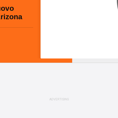
uovo
rizona