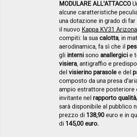
MODULARE ALL'ATTACCO
U
alcune caratteristiche peculi
una dotazione in grado di far
il nuovo
Kappa KV31 Arizona
compiti: la sua
calotta
, in ma
aerodinamica, fa sì che il
pes
gli
interni
sono
anallergici
e 
visiera
, antigraffio e predisp
del
visierino parasole
e del
p
composto da una presa d'aria 
ampio estrattore posteriore
invitante nel
rapporto qualit
sarà disponibile al pubblico 
prezzo di
138,90
euro e in q
di
145,00 euro.