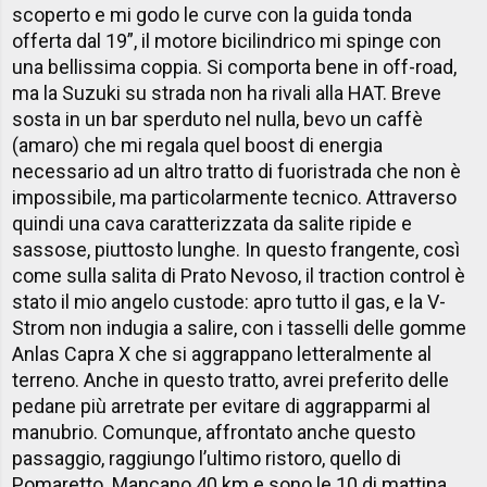
scoperto e mi godo le curve con la guida tonda
offerta dal 19”, il motore bicilindrico mi spinge con
una bellissima coppia. Si comporta bene in off-road,
ma la Suzuki su strada non ha rivali alla HAT. Breve
sosta in un bar sperduto nel nulla, bevo un caffè
(amaro) che mi regala quel boost di energia
necessario ad un altro tratto di fuoristrada che non è
impossibile, ma particolarmente tecnico. At
traverso
quindi una cava caratterizzata da salite ripide e
sassose, piuttosto lunghe. In questo frangente, così
come sulla salita di Prato Nevoso, il traction control è
stato il mio angelo custode: apro tutto il gas, e la V-
Strom non indugia a salire, con i tasselli delle gomme
Anlas Capra X che si aggrappano letteralmente al
terreno. Anche in questo tratto, avrei preferito delle
pedane più arretrate per evitare di aggrapparmi al
manubrio. Comunque, affrontato anche questo
passaggio, raggiungo l’ultimo ristoro, quello di
Pomaretto. Mancano 40 km e sono le 10 di mattina.