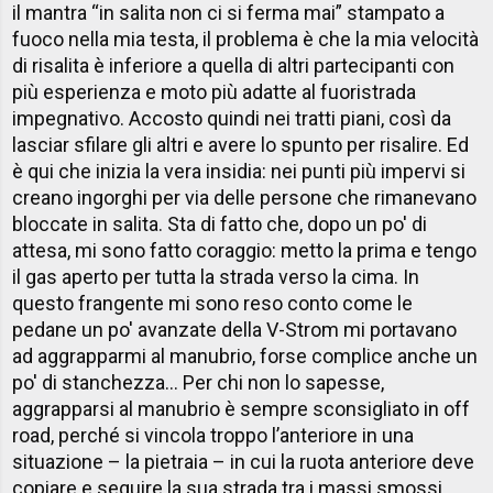
il mantra “in salita non ci si ferma mai” stampato a
fuoco nella mia testa, il problema è che la mia velocità
di risalita è inferiore a quella di altri partecipanti con
più esperienza e moto più adatte al fuoristrada
impegnativo. Accosto quindi nei tratti piani, così da
lasciar sfilare gli altri e avere lo spunto per risalire. Ed
è qui che inizia la vera insidia: nei punti più impervi si
creano ingorghi per via delle persone che rimanevano
bloccate in salita. Sta di fatto che, dopo un po' di
attesa, mi sono fatto coraggio: metto la prima e tengo
il gas aperto per tutta la strada verso la cima. In
questo frangente mi sono reso conto come le
pedane un po' avanzate della V-Strom mi portavano
ad aggrapparmi al manubrio, forse complice anche un
po' di stanchezza... Per chi non lo sapesse,
aggrapparsi al manubrio è sempre sconsigliato in off
road, perché si vincola troppo l’anteriore in una
situazione – la pietraia – in cui la ruota anteriore deve
copiare e seguire la sua strada tra i massi smossi.