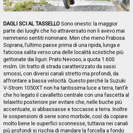
DAGLI SCI AL TASSELLO
Sono onesto: la maggior
parte dei luoghi che ho attraversato non li avevo mai
nemmeno sentiti nominare. Men che meno Frabosa
Soprana, l’ultimo paese prima di una ripida, lunga e
faticosa salita verso una delle località sciistiche più
gettonate dai liguri: Prato Nevoso, a quota 1.600
mslm. Un tratto di strada caratterizzato da sassi
smossi, con diversi canali stretto ma profondi, da
affrontare a bassa velocità. Questo perché la Suzuki
V-Strom 1050XT non ha tantissima luce a terra, tant'è
che ho legato il cavalletto centrale con una fascetta al
telaietto posteriore per evitare che, nelle buche più
accentuate, si abbassasse e toccasse a terra. Inoltre
le sospensioni di serie sono morbide, così da copiare
molto bene le superfici sconnesse, tuttavia nei canali
più profondi si rischia di mandare la forcella a fondo