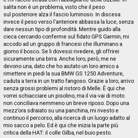
salita non è un problema, visto che il peso
sul posteriore alza il fascio luminoso. In discesa
invece il peso verso l'anteriore abbassa la luce, senza
dare nessun tipo di profondità. Mentre guido alla
cieca cercando conferme sul fidato GPS Garmin, mi
accodo ad un gruppo di francesi che illuminano a
giorno il bosco. Se li dovessi rivedere, gli offrirei
sicuramente una birra. Anche loro, però, me ne
devono una, dato che ho aiutato un loro amico a
rimettere in piedi la sua BMW GS 1250 Adventure,
caduta a terra in un tratto fangoso. Grazie a loro, arrivo
senza grossi problemi al ristoro di Melle. È qui che
vorrei schiacciare un pisolino, ma il via-vai di moto
non conciliava nemmeno un breve riposo. Dopo una
mezz’ora sdraiato su una panchina, mi rivesto e
continuo il percorso, alla ricerca di un luogo adatto al
mio sacco a pelo. Ed è qui che inizia la parte più
critica della HAT: il colle Gilba, nel buio pesto.