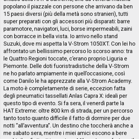
popolano il piazzale con persone che arrivano da ben
15 paesi diversi (più della metà sono stranieri), tutti
super preparati con gli accessori più disparati: barre
paramotore, navigatori, luci, borse impermeabili, zaini
con borracce in bella vista. Io arrivo nello stand
Suzuki, dove mi aspetta la V-Strom 1050XT. Con lei ho
affrontato un bellissimo percorso lo scorso anno: tra
le Quattro Regioni toccate, c’erano proprio Liguria e
Piemonte. Delle doti fuoristradistiche della V-Strom
ne ho parlato ampiamente in quell’occasione, così
come Danilo le ha apprezzate alla V-Strom Academy.
La moto è completamente di serie, eccezion fatta
degli pneumatici tassellati Anlas Capra X: ideali per
questo tipo di evento. Si fa sera, il venerdì parte la
HAT Extreme: oltre 800 km di strada, per un percorso
tanto tosto quanto difficile il fatto di dormire per due
notti “all’avventura”. Un destino che toccherà anche a
me sabato sera, mentre i miei amici escono a bere