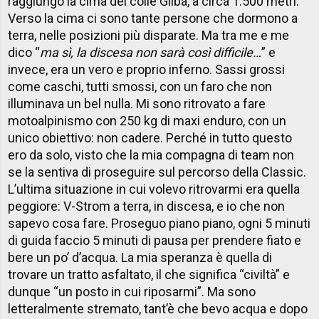
raggiungo la cima del colle Gilba, a circa 1.500 metri.
Verso la cima ci sono tante persone che dormono a
terra, nelle posizioni più disparate. Ma tra me e me
dico “
ma sì, la discesa non sarà così difficile…
” e
invece, era un vero e proprio inferno. Sassi grossi
come caschi, tutti smossi, con un faro che non
illuminava un bel nulla. Mi sono ritrovato a fare
motoalpinismo con 250 kg di maxi enduro, con un
unico obiettivo: non cadere. Perché in tutto questo
ero da solo, visto che la mia compagna di team non
se la sentiva di proseguire sul percorso della Classic.
L’ultima situazione in cui volevo ritrovarmi era quella
peggiore: V-Strom a terra, in discesa, e io che non
sapevo cosa fare. Proseguo piano piano, ogni 5 minuti
di guida faccio 5 minuti di pausa per prendere fiato e
bere un po’ d’acqua. La mia speranza è quella di
trovare un tratto asfaltato, il che significa “civiltà” e
dunque “un posto in cui riposarmi”. Ma sono
letteralmente stremato, tant’è che bevo acqua e dopo