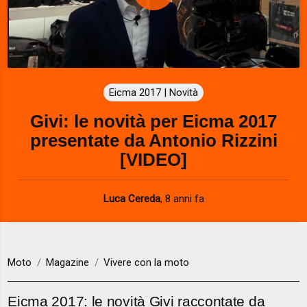
P
l
a
Eicma 2017 | Novità
y
Givi: le novità per Eicma 2017
V
presentate da Antonio Rizzini
i
[VIDEO]
d
Luca Cereda
,
8 anni fa
e
o
Moto
Magazine
Vivere con la moto
Eicma 2017: le novità Givi raccontate da