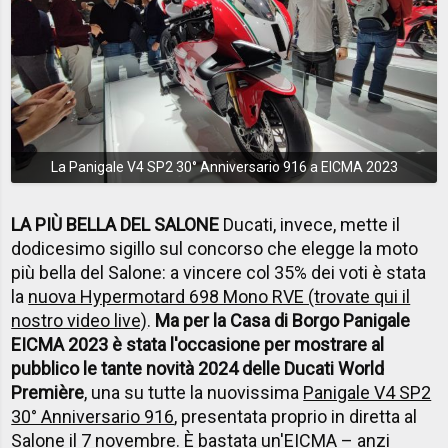
La Panigale V4 SP2 30° Anniversario 916 a EICMA 2023
LA PIÙ BELLA DEL SALONE
Ducati, invece, mette il
dodicesimo sigillo sul concorso che elegge la moto
più bella del Salone: a vincere col 35% dei voti è stata
la
nuova Hypermotard 698 Mono RVE (trovate qui il
nostro video live)
.
Ma per la Casa di Borgo Panigale
EICMA 2023 è stata l'occasione per mostrare al
pubblico le tante novità 2024 delle Ducati World
Première
, una su tutte la nuovissima
Panigale V4 SP2
30° Anniversario 916
, presentata proprio in diretta al
Salone il 7 novembre. È bastata un'EICMA – anzi