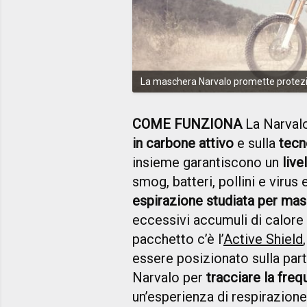
La maschera Narvalo promette protezio
COME FUNZIONA
La Narval
in carbone attivo
e sulla
tecn
insieme garantiscono un
live
smog, batteri, pollini e virus
espirazione studiata per mass
eccessivi accumuli di calore 
pacchetto c’è l’
Active Shield
essere posizionato sulla par
Narvalo per
tracciare la freq
un’esperienza di respirazion