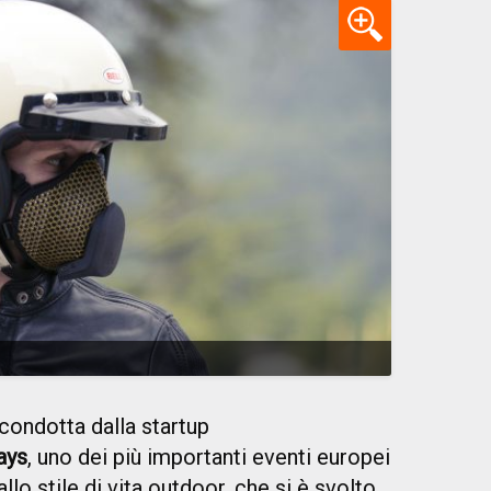
 condotta dalla startup
ays
, uno dei più importanti eventi europei
 allo stile di vita outdoor, che si è svolto