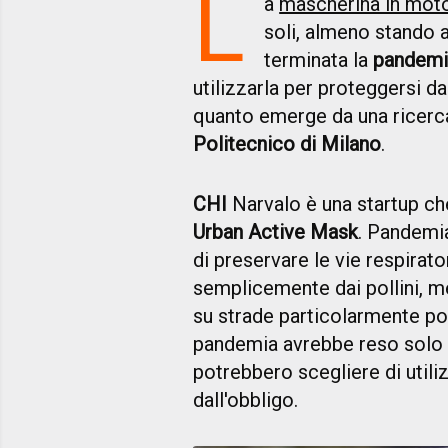
L
a
mascherina in moto
soli, almeno stando 
terminata la
pandemi
utilizzarla per proteggersi dal
quanto emerge da una ricerc
Politecnico di Milano
.
CHI
Narvalo è una startup c
Urban Active Mask
. Pandemia
di preservare le vie respirat
semplicemente dai pollini, m
su strade particolarmente pol
pandemia avrebbe reso solo 
potrebbero scegliere di utili
dall'obbligo.