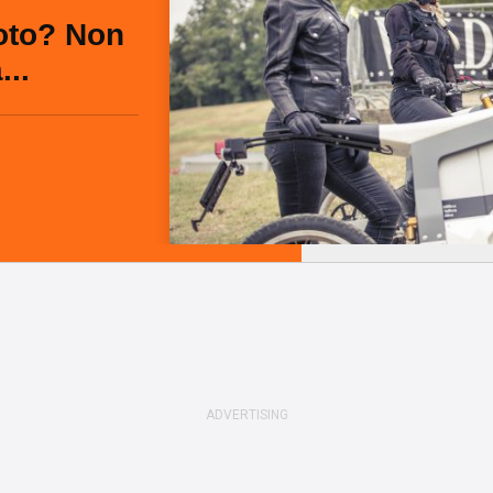
oto? Non
...