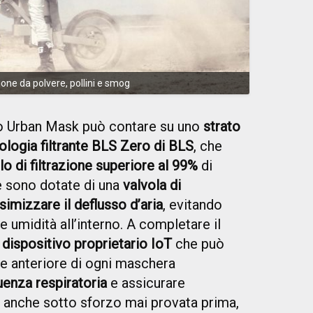
ne da polvere, pollini e smog
o Urban Mask può contare su uno
strato
ologia filtrante BLS Zero di BLS
, che
llo di filtrazione superiore al 99%
di
 e sono dotate di una
valvola di
imizzare il deflusso d’aria
, evitando
e umidità all’interno. A completare il
,
dispositivo proprietario IoT
che può
te anteriore di ogni maschera
uenza respiratoria
e assicurare
e anche sotto sforzo mai provata prima,