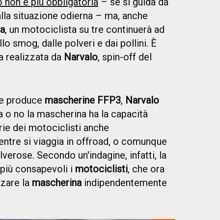
 non è più obbligatoria
– se si guida da
alla situazione odierna – ma, anche
a
, un motociclista su tre continuerà ad
lo smog, dalle polveri e dai pollini. È
a realizzata da
Narvalo
, spin-off del
he produce
mascherine FFP3
,
Narvalo
 o no la mascherina ha la capacità
orie dei motociclisti anche
entre si viaggia in offroad, o comunque
verose. Secondo un'indagine, infatti, la
più consapevoli i
motociclisti
, che ora
zzare la
mascherina
indipendentemente