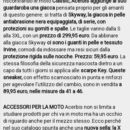
riscontrando le moto
Classic, Acerbis aggiunge al suo
guardaroba una giacca
pensata proprio per gli amanti
di questo genere: si tratta di
Skyway, la giacca in pelle
antiabrasione nera equipaggiata, di serie, con
protezioni su gomiti e spalle
. Le taglie vanno dalla S
alla 3XL, con un
prezzo di 299,95 euro
. Da abbinare
alla giacca Skyway
ci sono i guanti in pelle e tessuto
Irvine
, comodi da indossare ma resi sicuri dalla
protezione rigida sulle nocche
.
Prezzo: 59,95 euro
. La
stessa filosofia della sicurezza nascosta dietro a un
capo da tutti i giorni si applica alle
scarpe Key. Queste
sneaker,
con effetto scamosciato in punta e rinforzi
per agevolare l'utilizzo del cambio, sono in vendita
a
89,95 euro
,
nelle misure da 41 a 46.
ACCESSORI PER LA MOTO
Acerbis non si limita a
studiare prodotti per chi va in moto ma ha un occhio
di riguardo anche per il mezzo stesso. Ecco perché
nel suo catalogo spunta anche una
nuova sella: la X