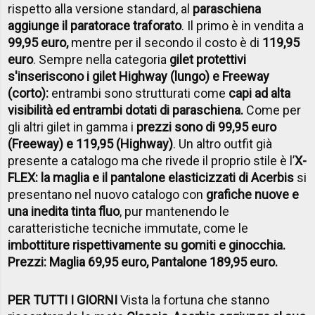
rispetto alla versione standard, al
paraschiena
aggiunge il paratorace traforato
. Il primo è in vendita a
99,95 euro,
mentre per il secondo il costo è di
119,95
euro
. Sempre nella categoria
gilet protettivi
s'inseriscono i gilet Highway (lungo) e Freeway
(corto):
entrambi sono strutturati come
capi ad alta
visibilità ed entrambi dotati di paraschiena.
Come per
gli altri gilet in gamma i
prezzi sono di 99,95 euro
(Freeway) e 119,95 (Highway)
. Un altro outfit già
presente a catalogo ma che rivede il proprio stile è l’
X-
FLEX: la maglia e il pantalone elasticizzati di Acerbis
si
presentano nel nuovo catalogo con
grafiche nuove e
una inedita tinta fluo
, pur mantenendo le
caratteristiche tecniche immutate, come le
imbottiture rispettivamente su gomiti e ginocchia.
Prezzi: Maglia 69,95 euro, Pantalone 189,95 euro.
PER TUTTI I GIORNI
Vista la fortuna che stanno