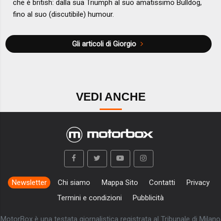
che è british: dalla sua Triumph al suo amatissimo Bulldog,
fino al suo (discutibile) humour.
Gli articoli di Giorgio
VEDI ANCHE
Newsletter
Chi siamo
Mappa Sito
Contatti
Privacy
Termini e condizioni
Pubblicità
MotorBox è una testata giornalistica registrata al Tribunale di Milano