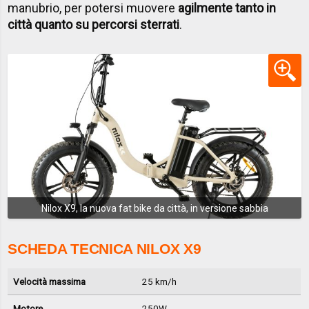
manubrio, per potersi muovere
agilmente tanto in
città quanto su percorsi sterrati
.
Nilox X9, la nuova fat bike da città, in versione sabbia
SCHEDA TECNICA NILOX X9
Velocità massima
25 km/h
Motore
250W