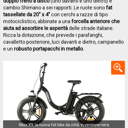
doppio freno a disco
(uno davanti e uno dietro) e
cambio Shimano a sei rapporti. Le ruote sono
fat
tassellate da 20” x 4”
con cerchi a razze di tipo
motociclistico, abbinate a una
forcella anteriore che
aiuta ad assorbire le asperità
delle strade italiane.
Ricca la dotazione, che prevede i parafanghi,
cavalletto posteriore, luci davanti e dietro, campanello
e un
robusto portapacchi in metallo
.
Nilox X9, la nuova fat bike da città, in versione nera