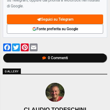
su Telegram, oppure dai priorità a MotorBox nei risultati
di Google.
Seguici su Telegram
Fonte preferita su Google
Facebook
Twitter
Pinterest
Email
0
Commenti
GALLERY
CLAUDIO TODESCHINI