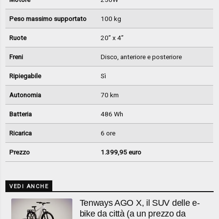
Peso massimo supportato
100 kg
Ruote
20” x 4”
Freni
Disco, anteriore e posteriore
Ripiegabile
Sì
Autonomia
70 km
Batteria
486 Wh
Ricarica
6 ore
Prezzo
1.399,95 euro
VEDI ANCHE
Tenways AGO X, il SUV delle e-
bike da città (a un prezzo da