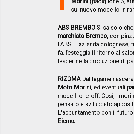
Morini
(padiglione 6, sta
sul nuovo modello in ra
ABS BREMBO
Si sa solo che
marchiato Brembo
, con pinz
l'ABS. L'azienda bolognese, tr
fa, festeggia il ritorno al sa
leader nella produzione di pa
RIZOMA
Dal legame nascer
Moto Morini
, ed eventuali
pa
modelli one-off. Così, i mori
pensato e sviluppato apposit
L'appuntamento con il futuro 
Eicma.