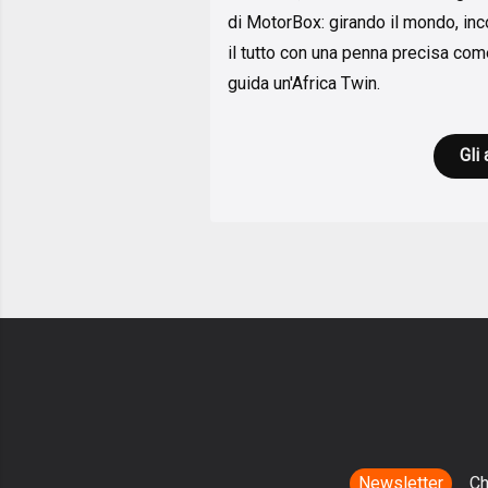
di MotorBox: girando il mondo, inc
il tutto con una penna precisa come
guida un'Africa Twin.
Gli 
Newsletter
Ch