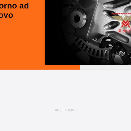
torno ad
ovo