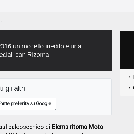
o
2016 un modello inedito e una
peciali con Rizoma
i gli altri
onte preferita su Google
sul palcoscenico di
Eicma ritorna Moto