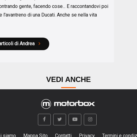
ontrando gente, facendo cose... E raccontandovi poi
 l'avantreno di una Ducati. Anche se nella vita
articoli di Andrea
VEDI ANCHE
i siamo
Mappa Sito
Contatti
Privacy
Termini e condiz