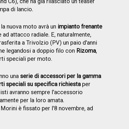
nd C6), che ha già rilasciato un teaser
mpa di lancio.
 la nuova moto avrà un
impianto frenante
e ad attacco radiale. E, naturalmente,
asferita a Trivolzio (PV) un paio d'anni
lone legandosi a doppio filo con
Rizoma
,
rti speciali per moto.
anno una
serie di accessori per la gamma
rti speciali su specifica richiesta
per
nisti avranno sempre l'accessorio
amente per la loro amata.
Morini è fissato per l'8 novembre, ad