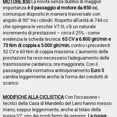
MOTORE 850
La novità senza dubbio di maggior
importanza
è il passaggio al motore da 850 cc
,
comunque disposto in maniera trasversale con
angolo di 90° tra i cilindri. Rispetto all’unità di 744 cc
che spingeva le vecchie V7 III, c’è un naturale
incremento di prestazioni – circa il 25% - come
evidenzia la scheda tecnica:
65 CV a 6.800 giri/min e
73 Nm di coppia a 5.000 giri/min
, contro i precedenti
52 CV e 60 Nm di coppia massima. L’aumento delle
prestazioni ha reso necessario l’adeguamento della
trasmissione cardanica, ora maggiorata. Con il
passaggio alla normativa antinquinamento
Euro 5
cambia leggermente anche la forma dei condotti di
scarico
MODIFICHE ALLA CICLISTICA
Con l’occasione i
tecnici della Casa di Mandello del Lario hanno messo
mano, seppur leggermente, anche al telaio della
nuova V7, uno dei punti fermi da sempre.
La nuova