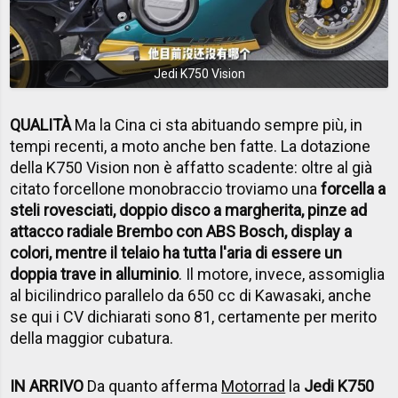
Jedi K750 Vision
QUALITÀ
Ma la Cina ci sta abituando sempre più, in
tempi recenti, a moto anche ben fatte. La dotazione
della K750 Vision non è affatto scadente: oltre al già
citato forcellone monobraccio troviamo una
forcella a
steli rovesciati, doppio disco a margherita, pinze ad
attacco radiale Brembo con ABS Bosch, display a
colori, mentre il telaio ha tutta l'aria di essere un
doppia trave in alluminio
. Il motore, invece, assomiglia
al bicilindrico parallelo da 650 cc di Kawasaki, anche
se qui i CV dichiarati sono 81, certamente per merito
della maggior cubatura.
IN ARRIVO
Da quanto afferma
Motorrad
la
Jedi K750