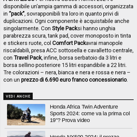
disponibile un’ampia gamma di accessori, organizzata
in
“pack”
, sovrapponibili tra loro in quanto privi di
duplicazioni. Ogni componente è acquistabile anche
singolarmente. Con
Style Pack
si hanno u
nghia
parabrezza scura, t
ank pad, c
over monoposto in tinta
e s
tickers ruote, col
Comfort Pack
avrai m
anopole
riscaldabili, p
resa ACC sottosella e c
avalletto centrale,
con
Travel Pack
, infine, borsa serbatoio da 3 litri e
borsa sellino posteriore 15 litri espandibile a 22 litri.
Tre colorazioni – nera, bianca e nera e rossa e nera –
con un
prezzo di 6.690 euro franco concessionario
.
VEDI ANCHE
Honda Africa Twin Adventure
Sports 2024: come va la prima col
19"? Prova video