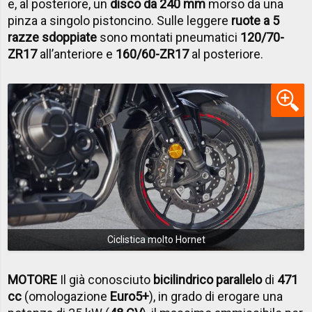
e, al posteriore, un
disco da 240 mm
morso da una
pinza a singolo pistoncino. Sulle leggere
ruote a 5
razze sdoppiate
sono montati pneumatici
120/70-
ZR17
all’anteriore e
160/60-ZR17
al posteriore.
Ciclistica molto Hornet
MOTORE
Il già conosciuto
bicilindrico parallelo
di
471
cc
(omologazione
Euro5+
), in grado di erogare una