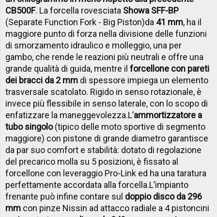
CB500F
.
La forcella rovesciata
Showa SFF-BP
(
Separate Function Fork - Big Piston)
da
41 mm
, ha il
maggiore punto di forza nella divisione delle funzioni
di smorzamento idraulico e molleggio, una per
gambo, che rende le reazioni più neutrali e offre una
grande qualità di guida, mentre i
l
forcellone con pareti
dei bracci da 2 mm
di spessore impiega un elemento
trasversale scatolato. Rigido in senso rotazionale, è
invece più flessibile in senso laterale, con lo scopo di
enfatizzare la maneggevolezza.
L’
ammortizzatore a
tubo singolo
(tipico delle moto sportive di segmento
maggiore) con pistone di grande diametro garantisce
da par suo comfort e stabilità: dotato di regolazione
del precarico molla su 5 posizioni, è fissato al
forcellone con leveraggio Pro-Link ed ha una taratura
perfettamente accordata alla forcella.
L’impianto
frenante può infine contare sul
doppio disco da 296
mm
con pinze Nissin ad attacco radiale a 4 pistoncini