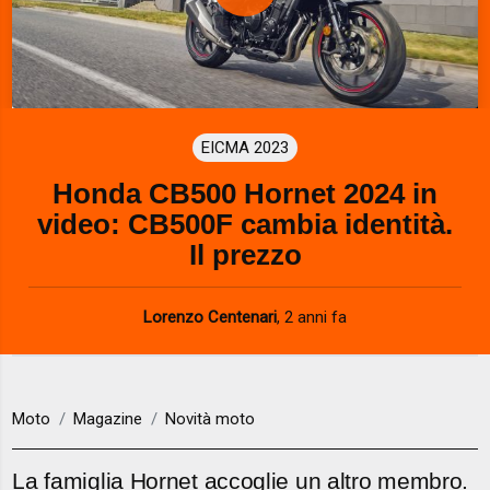
P
l
a
EICMA 2023
y
Honda CB500 Hornet 2024 in
V
video: CB500F cambia identità.
i
Il prezzo
d
Lorenzo Centenari
,
2 anni fa
e
o
Moto
Magazine
Novità moto
La famiglia Hornet accoglie un altro membro.