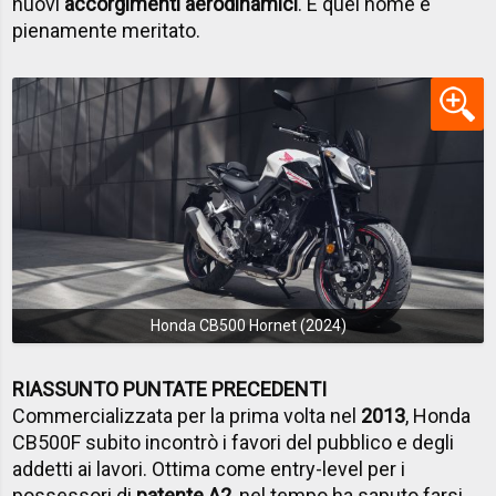
nuovi
accorgimenti aerodinamici
. E quel nome è
pienamente meritato.
Honda CB500 Hornet (2024)
RIASSUNTO PUNTATE PRECEDENTI
Commercializzata per la prima volta nel
2013
, Honda
CB500F subito incontrò i favori del pubblico e degli
addetti ai lavori. Ottima come entry-level per i
possessori di
patente A2
, nel tempo ha saputo farsi