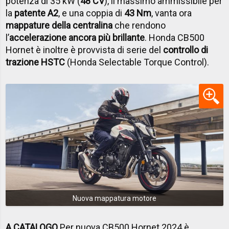
potenza di 35 kW (
48 CV
), il massimo ammissibile per
la
patente A2
, e una coppia di
43 Nm
, vanta ora
mappature della centralina
che rendono
l’
accelerazione ancora più brillante
. Honda CB500
Hornet è inoltre è provvista di serie del
controllo di
trazione HSTC
(Honda Selectable Torque Control).
Nuova mappatura motore
A CATALOGO
Per nuova CB500 Hornet 2024 è