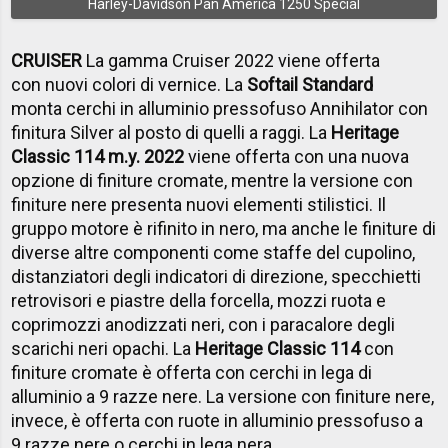
Harley-Davidson Pan America 1250 Special
CRUISER
La gamma Cruiser 2022 viene offerta
con nuovi colori di vernice. La
Softail Standard
monta cerchi in alluminio pressofuso Annihilator con
finitura Silver al posto di quelli a raggi. La
Heritage
Classic 114 m.y. 2022
viene offerta con una nuova
opzione di finiture cromate, mentre la versione con
finiture nere presenta nuovi elementi stilistici. Il
gruppo motore è rifinito in nero, ma anche le finiture di
diverse altre componenti come staffe del cupolino,
distanziatori degli indicatori di direzione, specchietti
retrovisori e piastre della forcella, mozzi ruota e
coprimozzi anodizzati neri, con i paracalore degli
scarichi neri opachi. La
Heritage Classic 114
con
finiture cromate è offerta con cerchi in lega di
alluminio a 9 razze nere. La versione con finiture nere,
invece, è offerta con ruote in alluminio pressofuso a
9 razze nere o cerchi in lega nera.