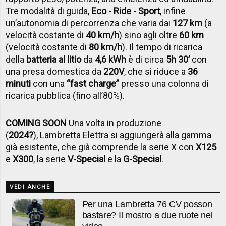
Tre modalità di guida
,
Eco
-
Ride
-
Sport
, infine
un’autonomia di percorrenza che varia dai
127 km
(a
velocità costante di
40 km/h
) sino agli oltre
60 km
(velocità costante di
80 km/h
).
Il tempo di ricarica
della
batteria al litio
da
4,6 kWh
è di circa
5h 30’
con
una presa domestica da
220V
, che si riduce a
36
minuti
con una
“fast charge”
presso una colonna di
ricarica pubblica (fino all’80%).
COMING SOON
Una volta in produzione
(
2024?
),
Lambretta Elettra si aggiungerà alla gamma
già esistente, che già comprende la serie X con
X125
e
X300
, la serie
V-Special
e la
G-Special
.
VEDI ANCHE
Per una Lambretta 76 CV posson
bastare? Il mostro a due ruote nel