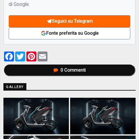
di Google.
Seguici su Telegram
Fonte preferita su Google
Facebook
Twitter
Pinterest
Email
0
Commenti
GALLERY