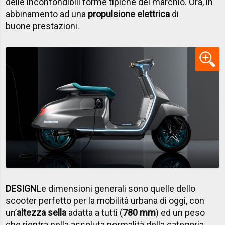
delle inconfondibili forme tipiche del marchio. Ora, in
abbinamento ad una
propulsione elettrica
di
buone prestazioni.
DESIGN
Le dimensioni generali sono quelle dello
scooter perfetto per la mobilità urbana di oggi, con
un’
altezza sella
adatta a tutti (
780 mm
) ed un peso
che rientra nella assoluta normalità della categoria