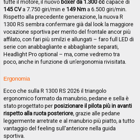
tutte il motore, il nuovo
boxer da 1.300 cc
capace di
145 CV
a 7.750 giri/min e
149 Nm
a 6.500 giri/min.
Rispetto alla precedente generazione, la nuova R
1300 RS sembra confermare già dal look la maggiore
vocazione sportiva per merito del frontale ancor più
affilato, con fari più smilzi e allungati – faro full LED di
serie con anabbagliante e abbagliante separati,
Headlight Pro optional – ma, come vedremo tra
poco, anche in funzione di un'ergonomia rivisitata.
Ergonomia
Ecco che sulla R 1300 RS 2026 il triangolo
ergonomico formato da manubrio, pedane e sella è
stato progettato per
posizionare il pilota più in avanti
rispetto alla ruota posteriore
, grazie alle pedane
leggermente arretrate e al manubrio più piatto, a tutto
vantaggio del feeling sull'anteriore nella guida
sportiva.