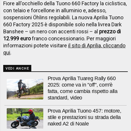
Fiore all'occhiello della Tuono 660 Factory la ciclistica,
con telaio e forcellone in alluminio e, adesso,
sospensioni Öhlins regolabili. La nuova Aprilia Tuono
660 Factory 2025 è disponibile solo nella livrea Dark
Banshee – un nero con accenti rossi – al
prezzo di
12.999 euro
franco concessionario. Per maggiori
informazioni potete visitare
il sito di Aprilia, cliccando
qui
.
VEDI ANCHE
Prova Aprilia Tuareg Rally 660
2025: come va in "off", com'è
fatta, come cambia rispetto alla
standard, video
Prova Aprilia Tuono 457: motore,
stile e prestazioni su strada della
naked A2 di Noale