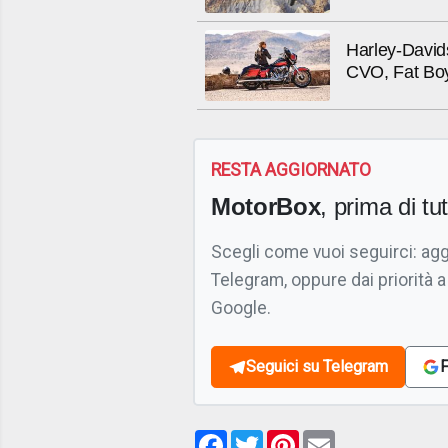
Harley-David
CVO, Fat Boy
RESTA AGGIORNATO
MotorBox
, prima di tutt
Scegli come vuoi seguirci: ag
Telegram, oppure dai priorità a
Google.
Seguici su Telegram
F
Facebook
Twitter
Pinterest
Email