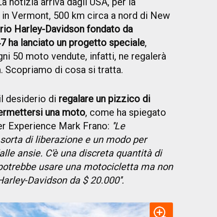
a notizia arriva dagli USA, per la
, in Vermont, 500 km circa a nord di New
ario Harley-Davidson fondato da
47 ha lanciato un progetto speciale
,
gni 50 moto vendute, infatti, ne regalerà
va. Scopriamo di cosa si tratta.
il desiderio di
regalare un pizzico di
permettersi una moto
, come ha spiegato
mer Experience Mark Frano:
''Le
sorta di liberazione e un modo per
alle ansie. C'è una discreta quantità di
potrebbe usare una motocicletta ma non
Harley-Davidson da $ 20.000''.