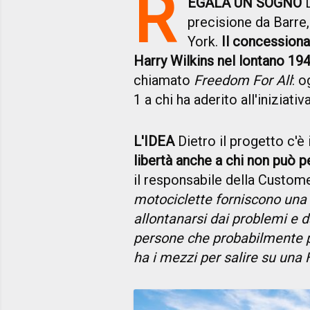
R
EGALA UN SOGNO
L
precisione da Barre
York.
Il concession
Harry Wilkins nel lontano 19
chiamato
Freedom For All
: o
1 a chi ha aderito all'iniziati
L'IDEA
Dietro il progetto c'è 
libertà anche a chi non può 
il responsabile della Custo
motociclette forniscono una 
allontanarsi dai problemi e d
persone che probabilmente 
ha i mezzi per salire su una 