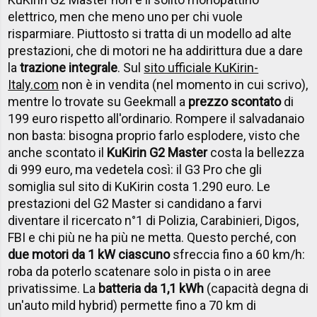
elettrico, men che meno uno per chi vuole
risparmiare. Piuttosto si tratta di un modello ad alte
prestazioni, che di motori ne ha addirittura due a dare
la
trazione integrale
. Sul
sito ufficiale KuKirin-
Italy.com
non è in vendita (nel momento in cui scrivo),
mentre lo trovate su Geekmall a
prezzo scontato
di
199 euro rispetto all'ordinario. Rompere il salvadanaio
non basta: bisogna proprio farlo esplodere, visto che
anche scontato il
KuKirin G2 Master
costa la bellezza
di 999 euro, ma vedetela così: il G3 Pro che gli
somiglia sul sito di KuKirin costa 1.290 euro. Le
prestazioni del G2 Master si candidano a farvi
diventare il ricercato n°1 di Polizia, Carabinieri, Digos,
FBI e chi più ne ha più ne metta. Questo perché, con
due motori da 1 kW ciascuno
sfreccia fino a 60 km/h:
roba da poterlo scatenare solo in pista o in aree
privatissime. La
batteria da 1,1 kWh
(capacità degna di
un'auto mild hybrid) permette fino a 70 km di