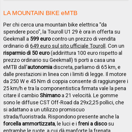
LA MOUNTAIN BIKE eMTB
Per chi cerca una mountain bike elettrica ''da
spendere poco'', la Touroll U1 29 è ora in offerta su
Geekmall a
599 euro
contro un prezzo di vendita
ordinario di
649 euro sul sito ufficiale Touroll
. Con un
risparmio di 50 euro
(addirittura 100 euro rispetto al
prezzo ordinario su Geekmall) ti porti a casa una
eMTB dall'
autonomia
discreta, parliamo di 65 km, e
dalle prestazioni in linea con i limiti di legge. Il motore
da 250 W e 45 Nm di coppia consente di raggiungere i
25 km/h e tra la componentistica firmata vale la pena
citare il cambio
Shimano
a 21 velocità. Le gomme
sono le diffuse CST Off-Road da 29x2,25 pollici, che
si adattano a un utilizzo promiscuo
strada/fuoristrada. Rispondono presente anche la
forcella ammortizzata
, le luci e i
freni a disco
su
entrambe le ruote, a cui dà manforte la frenata