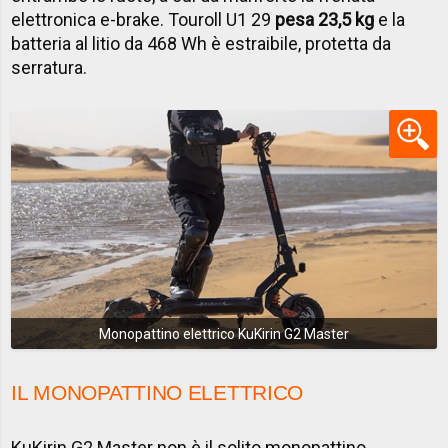
elettronica e-brake. Touroll U1 29
pesa 23,5 kg
e la
batteria al litio da 468 Wh è estraibile, protetta da
serratura.
Monopattino elettrico KuKirin G2 Master
IL MONOPATTINO ELETTRICO
KuKirin G2 Master non è il solito monopattino