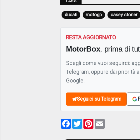
TAGS
ducati
motogp
casey stoner
RESTA AGGIORNATO
MotorBox
, prima di tutt
Scegli come vuoi seguirci: ag
Telegram, oppure dai priorità a
Google.
Seguici su Telegram
F
Facebook
Twitter
Pinterest
Email