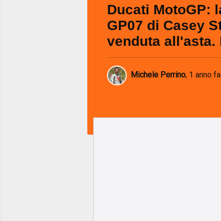
Ducati MotoGP: l
GP07 di Casey S
venduta all'asta. 
Michele Perrino
,
1 anno fa