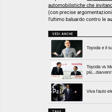
automobilistiche che invitan
(con precise argomentazioni s
l'ultimo baluardo contro le 
VEDI ANCHE
Toyoda e il su
Toyoda vs Mus
più...davvero
Viva l'auto e
TAGS