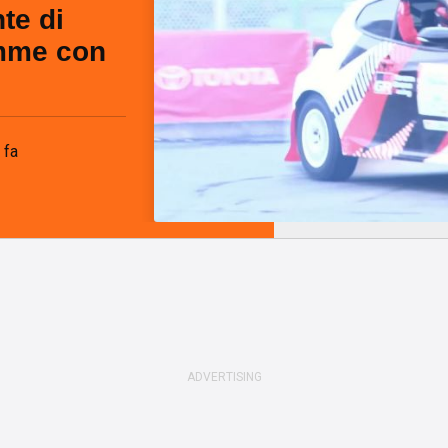
te di
umme con
 fa