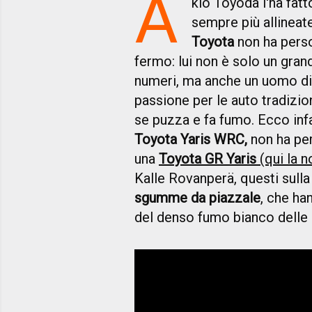
A
kio Toyoda l'ha fat
sempre più allineate 
Toyota
non ha perso
fermo: lui non è solo un gra
numeri, ma anche un uomo di..
passione per le auto tradizion
se puzza e fa fumo. Ecco infa
Toyota Yaris WRC,
non ha per
una
Toyota GR Yaris
(qui la n
Kalle Rovanperä, questi sulla
sgumme da piazzale
, che ha
del denso fumo bianco dell