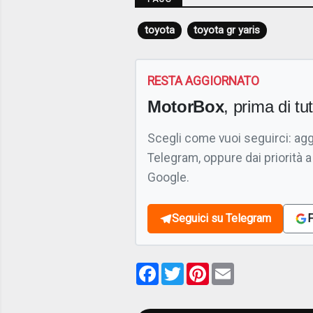
toyota
toyota gr yaris
RESTA AGGIORNATO
MotorBox
, prima di tutt
Scegli come vuoi seguirci: ag
Telegram, oppure dai priorità a
Google.
Seguici su Telegram
F
Facebook
Twitter
Pinterest
Email