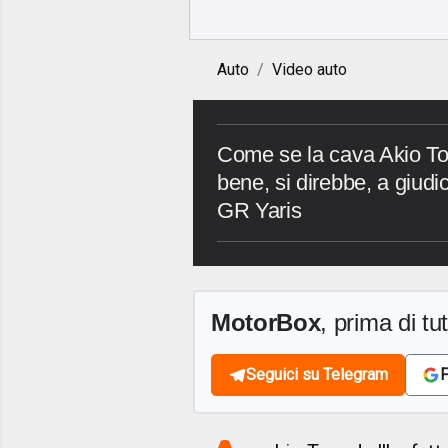
Auto
Video auto
Come se la cava Akio To
bene, si direbbe, a giudi
GR Yaris
MotorBox
, prima di tutt
Seguici su Telegram
F