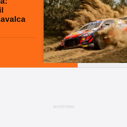
a:
il
cavalca