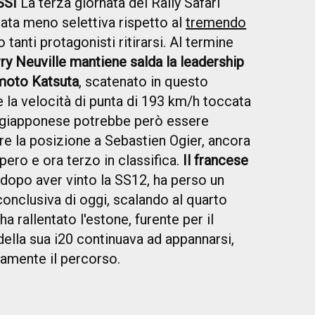
SSI
La terza giornata del Rally Safari
ata meno selettiva rispetto al
tremendo
 tanti protagonisti ritirarsi. Al termine
ry Neuville mantiene salda la leadership
moto Katsuta
, scatenato in questo
a velocità di punta di 193 km/h toccata
 Il giapponese potrebbe però essere
re la posizione a Sebastien Ogier, ancora
pero e ora terzo in classifica.
Il francese
dopo aver vinto la SS12, ha perso un
conclusiva di oggi, scalando al quarto
a rallentato l'estone, furente per il
ella sua i20 continuava ad appannarsi,
amente il percorso.