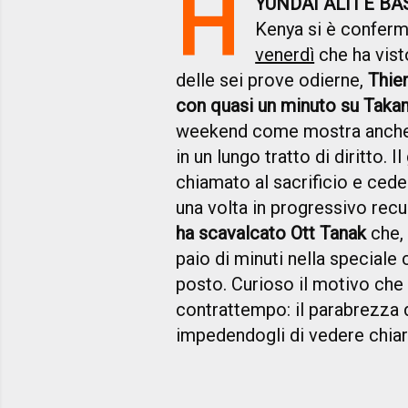
H
YUNDAI ALTI E BA
Kenya si è conferm
venerdì
che ha visto
delle sei prove odierne,
Thier
con quasi un minuto su Taka
weekend come mostra anche l
in un lungo tratto di diritto.
chiamato al sacrificio e cede
una volta in progressivo recu
ha scavalcato Ott Tanak
che, 
paio di minuti nella speciale 
posto. Curioso il motivo che h
contrattempo: il parabrezza d
impedendogli di vedere chiar