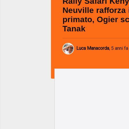
Rally Safari Keny
Neuville rafforza 
primato, Ogier s
Tanak
Luca Manacorda
,
5 anni fa