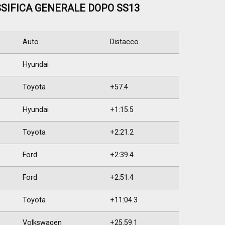
SSIFICA GENERALE DOPO SS13
Auto
Distacco
Hyundai
Toyota
+57.4
Hyundai
+1:15.5
Toyota
+2:21.2
Ford
+2:39.4
Ford
+2:51.4
Toyota
+11:04.3
Volkswagen
+25.59.1