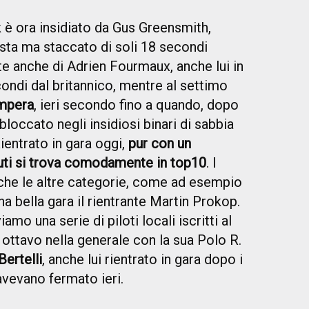
 è ora insidiato da Gus Greensmith,
sta ma staccato di soli 18 secondi
te anche di Adrien Fourmaux, anche lui in
condi dal britannico, mentre al settimo
ampera
, ieri secondo fino a quando, dopo
 bloccato negli insidiosi binari di sabbia
ientrato in gara oggi,
pur con un
uti si trova comodamente in top10
. I
 anche le altre categorie, come ad esempio
 bella gara il rientrante Martin Prokop.
iamo una serie di piloti locali iscritti al
ottavo nella generale con la sua Polo R.
ertelli
, anche lui rientrato in gara dopo i
avevano fermato ieri.