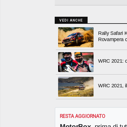
VEDI ANCHE
Rally Safari 
Rovampera cos
WRC 2021: clas
WRC 2021, il 
RESTA AGGIORNATO
MotorBox
, prima di tutt