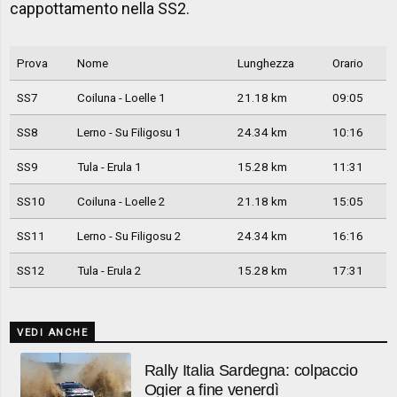
cappottamento nella SS2.
Prova
Nome
Lunghezza
Orario
SS7
Coiluna - Loelle 1
21.18 km
09:05
SS8
Lerno - Su Filigosu 1
24.34 km
10:16
SS9
Tula - Erula 1
15.28 km
11:31
SS10
Coiluna - Loelle 2
21.18 km
15:05
SS11
Lerno - Su Filigosu 2
24.34 km
16:16
SS12
Tula - Erula 2
15.28 km
17:31
VEDI ANCHE
Rally Italia Sardegna: colpaccio
Ogier a fine venerdì