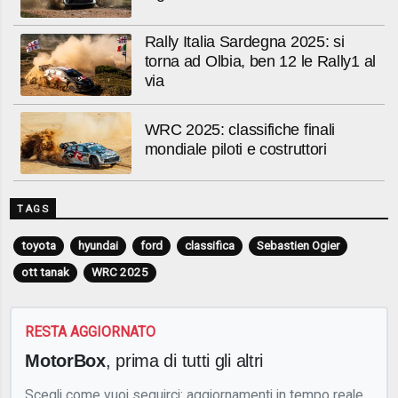
Rally Italia Sardegna 2025: si
torna ad Olbia, ben 12 le Rally1 al
via
WRC 2025: classifiche finali
mondiale piloti e costruttori
TAGS
toyota
hyundai
ford
classifica
Sebastien Ogier
ott tanak
WRC 2025
RESTA AGGIORNATO
MotorBox
, prima di tutti gli altri
Scegli come vuoi seguirci: aggiornamenti in tempo reale