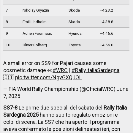
7
Nikolay Gryazin
Skoda
+4:23.2
8
Emil Lindholm
Skoda
+4:38.8
9
Adrien Fourmaux
Hyundai
+4:46.6
10
Oliver Solberg
Toyota
+4:56.0
A small error on SS9 for Pajari causes some
cosmetic damage 👀
#WRC
|
#RallyItaliaSardegna
🇮🇹
pic.twitter.com/NgvGXQJOIi
— FIA World Rally Championship (@OfficialWRC)
June
7, 2025
SS7-8
Le prime due speciali del sabato del
Rally Italia
Sardegna 2025
hanno subito regalato emozioni e
colpi di scena. La SS7 che ha aperto il programma
aveva confermato le posizioni delineatesi ieri, con