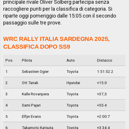
principale rivale Oliver Solberg partecipa senza
raccogliere punti per la classifica di categoria. Si
riparte oggi pomeriggio dalle 15:05 con il secondo
passaggio sulle tre prove.
WRC RALLY ITALIA SARDEGNA 2025,
CLASSIFICA DOPO SS9
Pos.
Pilota
Auto
Distacco
1
Sebastien Ogier
Toyota
1:51:52.2
2
Ott Tanak
Hyundai
+15.0
3
Kalle Rovanpera
Toyota
+37,5
4
Sami Pajari
Toyota
+55.4
5
Elfyn Evans
Toyota
+2:00.7
6
Takamoto Katsuta
Toyota
+3:34.4