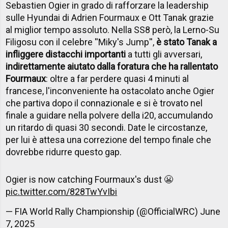
Sebastien Ogier in grado di rafforzare la leadership
sulle Hyundai di Adrien Fourmaux e Ott Tanak grazie
al miglior tempo assoluto. Nella SS8 però, la Lerno-Su
Filigosu con il celebre ''Miky's Jump'',
è stato Tanak a
infliggere distacchi importanti
a tutti gli avversari,
indirettamente aiutato dalla foratura che ha rallentato
Fourmaux
: oltre a far perdere quasi 4 minuti al
francese, l'inconveniente ha ostacolato anche Ogier
che partiva dopo il connazionale e si è trovato nel
finale a guidare nella polvere della i20, accumulando
un ritardo di quasi 30 secondi. Date le circostanze,
per lui è attesa una correzione del tempo finale che
dovrebbe ridurre questo gap.
Ogier is now catching Fourmaux's dust 😬
pic.twitter.com/828TwYvIbi
— FIA World Rally Championship (@OfficialWRC)
June
7, 2025