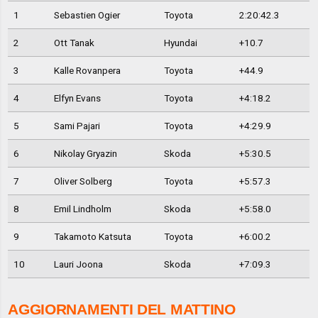
1
Sebastien Ogier
Toyota
2:20:42.3
2
Ott Tanak
Hyundai
+10.7
3
Kalle Rovanpera
Toyota
+44.9
4
Elfyn Evans
Toyota
+4:18.2
5
Sami Pajari
Toyota
+4:29.9
6
Nikolay Gryazin
Skoda
+5:30.5
7
Oliver Solberg
Toyota
+5:57.3
8
Emil Lindholm
Skoda
+5:58.0
9
Takamoto Katsuta
Toyota
+6:00.2
10
Lauri Joona
Skoda
+7:09.3
AGGIORNAMENTI DEL MATTINO