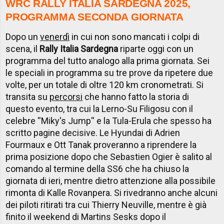
WRC RALLY ITALIA SARDEGNA 2025,
PROGRAMMA SECONDA GIORNATA
Dopo un
venerdì
in cui non sono mancati i colpi di
scena, il
Rally Italia Sardegna
riparte oggi con un
programma del tutto analogo alla prima giornata. Sei
le speciali in programma su tre prove da ripetere due
volte, per un totale di oltre 120 km cronometrati. Si
transita su
percorsi
che hanno fatto la storia di
questo evento, tra cui la Lerno-Su Filigosu con il
celebre ''Miky's Jump'' e la Tula-Erula che spesso ha
scritto pagine decisive. Le Hyundai di Adrien
Fourmaux e Ott Tanak proveranno a riprendere la
prima posizione dopo che Sebastien Ogier è salito al
comando al termine della SS6 che ha chiuso la
giornata di ieri, mentre dietro attenzione alla possibile
rimonta di Kalle Rovanpera. Si rivedranno anche alcuni
dei piloti ritirati tra cui Thierry Neuville, mentre è già
finito il weekend di Martins Sesks dopo il