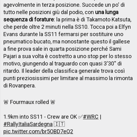
agevolmente in terza posizione. Succede un po' di
tutto nelle posizioni giù dal podio, con
una lunga
sequenza di forature
: la prima è di Takamoto Katsuta,
che perde oltre 2 minuti nella SS10. Tocca poi a Elfyn
Evans durante la SS11 fermarsi per sostituire uno
pneumatico bucato, ma nonostante questo il gallese
a fine prova sale in quarta posizione perché Sami
Pajari a sua volta è costretto a uno stop per lo stesso
motivo, giungendo al traguardo con quasi 3'30'' di
ritardo. Il leader della classifica generale trova così
punti preziosissimi per limitare al massimo la rimonta
di Rovanpera.
🚨 Fourmaux rolled 🚨
1.9km into SS11 - Crew are OK ✅
#WRC
|
#RallyItaliaSardegna
🇮🇹
pic.twitter.com/br5OBD7eQ2