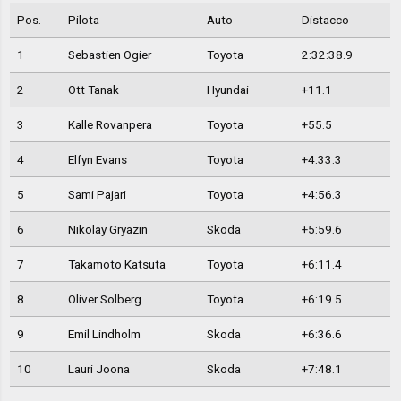
Pos.
Pilota
Auto
Distacco
1
Sebastien Ogier
Toyota
2:32:38.9
2
Ott Tanak
Hyundai
+11.1
3
Kalle Rovanpera
Toyota
+55.5
4
Elfyn Evans
Toyota
+4:33.3
5
Sami Pajari
Toyota
+4:56.3
6
Nikolay Gryazin
Skoda
+5:59.6
7
Takamoto Katsuta
Toyota
+6:11.4
8
Oliver Solberg
Toyota
+6:19.5
9
Emil Lindholm
Skoda
+6:36.6
10
Lauri Joona
Skoda
+7:48.1