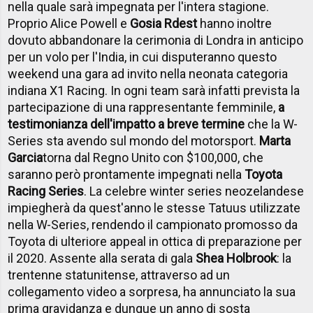
nella quale sarà impegnata per l'intera stagione.
Proprio Alice Powell e
Gosia Rdest
hanno inoltre
dovuto abbandonare la cerimonia di Londra in anticipo
per un volo per l'India, in cui disputeranno questo
weekend una gara ad invito nella neonata categoria
indiana X1 Racing. In ogni team sarà infatti prevista la
partecipazione di una rappresentante femminile,
a
testimonianza dell'impatto a breve termine
che la W-
Series sta avendo sul mondo del motorsport.
Marta
Garcia
torna dal Regno Unito con $100,000, che
saranno però prontamente impegnati nella
Toyota
Racing Series
. La celebre winter series neozelandese
impiegherà da quest'anno le stesse Tatuus utilizzate
nella W-Series, rendendo il campionato promosso da
Toyota di ulteriore appeal in ottica di preparazione per
il 2020.
Assente alla serata di gala
Shea Holbrook
: la
trentenne statunitense, attraverso ad un
collegamento video a sorpresa, ha annunciato la sua
prima gravidanza e dunque un anno di sosta