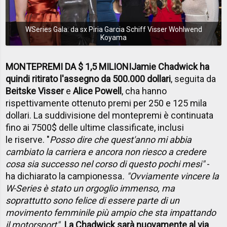
WSeries Gala: da sx Piria Garcia Schiff Visser Wohlwend
Koyama
MONTEPREMI DA $ 1,5 MILIONI
Jamie Chadwick ha
quindi ritirato l'assegno da 500.000 dollari
, seguita da
Beitske Visser
e
Alice Powell
, cha hanno
rispettivamente ottenuto premi per 250 e 125 mila
dollari. La suddivisione del montepremi è continuata
fino ai 7500$ delle ultime classificate, inclusi
le riserve.
"
Posso dire che quest'anno mi abbia
cambiato la carriera e ancora non riesco a credere
cosa sia successo nel corso di questo pochi mesi"
-
ha dichiarato la campionessa
. "Ovviamente vincere la
W-Series è stato un orgoglio immenso, ma
soprattutto sono felice di essere parte di un
movimento femminile più ampio che sta impattando
il motorsport".
La Chadwick sarà nuovamente al via