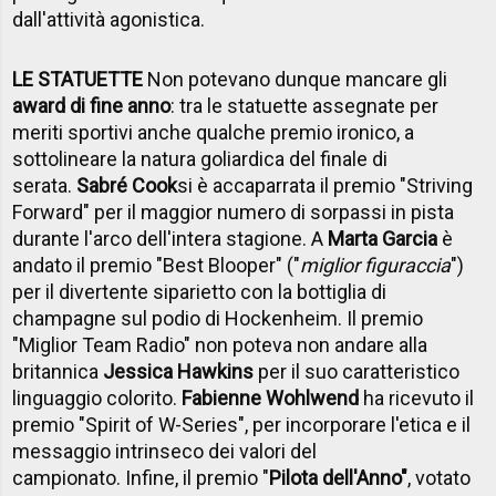
dall'attività agonistica.
LE STATUETTE
Non potevano dunque mancare gli
award di fine anno
: tra le statuette assegnate per
meriti sportivi anche qualche premio ironico, a
sottolineare la natura goliardica del finale di
serata.
Sabré Cook
si è accaparrata il premio "Striving
Forward" per il maggior numero di sorpassi in pista
durante l'arco dell'intera stagione. A
Marta Garcia
è
andato il premio "Best Blooper" ("
miglior figuraccia
")
per il divertente siparietto con la bottiglia di
champagne sul podio di Hockenheim.
Il premio
"Miglior Team Radio" non poteva non andare alla
britannica
Jessica Hawkins
per il suo caratteristico
linguaggio colorito.
Fabienne Wohlwend
ha ricevuto il
premio "Spirit of W-Series", per incorporare l'etica e il
messaggio intrinseco dei valori del
campionato.
Infine, il premio "
Pilota dell'Anno"
, votato