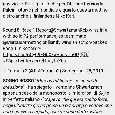
posizione. Bella gara anche per l'italiano
Leonardo
Pulcini
, ottavo nel mondiale e quarto questa mattina
dietro anche al finlandese Niko Kari.
Round 8, Race 1 Report
@ShwartzmanRob
wins title
with solid P2 performance, as team mate
@MarcusArmstrng
brilliantly wins an action-packed
Race 1 in Sochi 👉
https://t.co/nCy09EGbXk
#RussianGP
🇷🇺
#F3
pic.twitter.com/HIiuyfhXbu
— Formula 3 (@FIAFormula3)
September 28, 2019
SOGNO ROSSO
"
Marcus mi ha messo un po' di
pressione
" - ha spiegato il ventenne
Shwartzman
appena sceso dalla monoposto, ai microfoni di
Sky
e
in perfetto italiano - "
Sapevo che qui era molto forte,
negli ultimi tre giri ho perso un po' di grip e vedevo che
non riuscivo a seguirlo, così mi sono detto: vabbé,