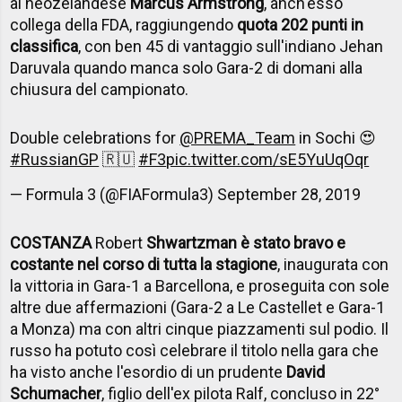
al neozelandese
Marcus Armstrong
, anch'esso
collega della FDA, raggiungendo
quota 202 punti in
classifica
, con ben 45 di vantaggio sull'indiano Jehan
Daruvala quando manca solo Gara-2 di domani alla
chiusura del campionato.
Double celebrations for
@PREMA_Team
in Sochi 😍
#RussianGP
🇷🇺
#F3
pic.twitter.com/sE5YuUqOqr
— Formula 3 (@FIAFormula3)
September 28, 2019
COSTANZA
Robert
Shwartzman è stato bravo e
costante nel corso di tutta la stagione
, inaugurata con
la vittoria in Gara-1 a Barcellona, e proseguita con sole
altre due affermazioni (Gara-2 a Le Castellet e Gara-1
a Monza) ma con altri cinque piazzamenti sul podio. Il
russo ha potuto così celebrare il titolo nella gara che
ha visto anche l'esordio di un prudente
David
Schumacher
, figlio dell'ex pilota Ralf, concluso in 22°