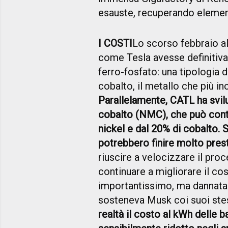
esauste, recuperando elementi
I COSTI
Lo scorso febbraio al
come Tesla avesse definitiva
ferro-fosfato: una tipologia d
cobalto, il metallo che più in
Parallelamente, CATL ha svil
cobalto (NMC), che può conta
nickel e dal 20% di cobalto. 
potrebbero finire molto prest
riuscire a velocizzare il pro
continuare a migliorare il co
importantissimo, ma dannatame
sosteneva Musk coi suoi stes
realtà il costo al kWh delle ba