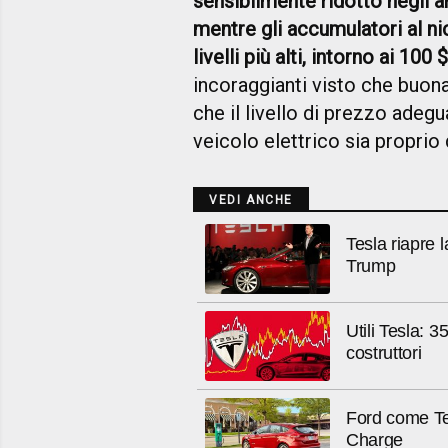
sensibilmente ridotto negli 
mentre gli accumulatori al n
livelli più alti, intorno ai 100
incoraggianti visto che buona
che il livello di prezzo adeg
veicolo elettrico sia proprio
VEDI ANCHE
Tesla riapre l
Trump
Utili Tesla: 35
costruttori
Ford come Tes
Charge