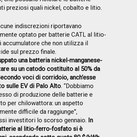
 preziosi quali nickel, cobalto e litio.
cune indiscrezioni riportavano
mente optato per batterie CATL al litio-
i accumulatore che non utilizza il
cide sul prezzo finale.
uppato una batteria nickel-manganese-
re su un catodo costituito al 50% da
Secondo voci di corridoio, anch’esse
o sulle EV di Palo Alto
. “Dobbiamo
cesso di produzione delle batterie e
sto per chilowattora: un aspetto
nte difficile da raggiunge'',
si investitori lo scorso gennaio.
In
tterie al litio-ferro-fosfato si è