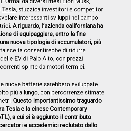
T”
Ormai da diversi mesi Elon Musk,
i
Tesla
, stuzzica investitori e competitor
svelare interessanti sviluppi nel campo
trici.
A riguardo, l’azienda californiana ha
ione di equipaggiare, entro la fine
una nuova tipologia di accumulatori, più
ta scelta consentirebbe di ridurre
 delle EV di Palo Alto, con prezzi
ncorrenti spinte da motori termici.
Le nuove batterie sarebbero sviluppate
lto più a lungo, con percorrenze stimate
metri.
Questo importantissimo traguardo
fra Tesla e la cinese Contemporary
), a cui si è aggiunto il contributo
cercatori e accademici reclutato dallo