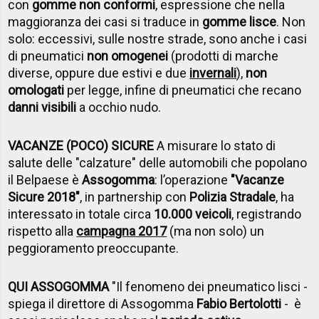
con
gomme non conformi
, espressione che nella
maggioranza dei casi si traduce in
gomme lisce
. Non
solo: eccessivi, sulle nostre strade, sono anche i casi
di pneumatici
non omogenei
(prodotti di marche
diverse, oppure due estivi e due
invernali
),
non
omologati
per legge, infine di pneumatici che recano
danni visibili
a occhio nudo.
VACANZE (POCO) SICURE
A misurare lo stato di
salute delle "calzature" delle automobili che popolano
il Belpaese è
Assogomma
: l’operazione
"Vacanze
Sicure 2018"
, in partnership con
Polizia Stradale
, ha
interessato in totale circa
10.000 veicoli
, registrando
rispetto alla
campagna 2017
(ma non solo) un
peggioramento preoccupante.
QUI ASSOGOMMA
"Il fenomeno dei pneumatico lisci -
spiega il direttore di Assogomma
Fabio Bertolotti
- è