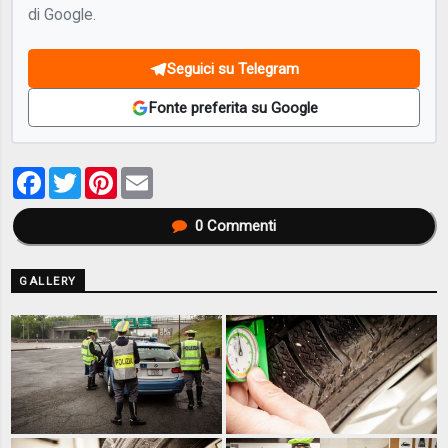
di Google.
Seguici su Telegram
Fonte preferita su Google
Facebook
Twitter
Pinterest
Email
0
Commenti
GALLERY