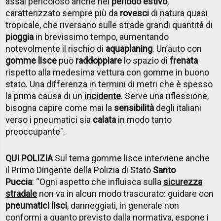
assai pericoloso anche nel
periodo estivo
,
caratterizzato sempre più da
rovesci
di natura quasi
tropicale, che riversano sulle strade grandi quantità di
pioggia
in brevissimo tempo, aumentando
notevolmente il rischio di
aquaplaning
. Un’auto con
gomme lisce
può
raddoppiare
lo spazio di
frenata
rispetto alla medesima vettura con gomme in buono
stato. Una differenza in termini di metri che è spesso
la prima causa di un
incidente
. Serve una riflessione,
bisogna capire come mai la
sensibilità
degli italiani
verso i pneumatici sia
calata
in modo tanto
preoccupante".
QUI POLIZIA
Sul tema gomme lisce interviene anche
il Primo Dirigente della Polizia di Stato
Santo
Puccia
: “Ogni aspetto che influisca sulla
sicurezza
stradale
non va in alcun modo trascurato: guidare con
pneumatici lisci
, danneggiati, in generale non
conformi a quanto previsto dalla normativa, espone i