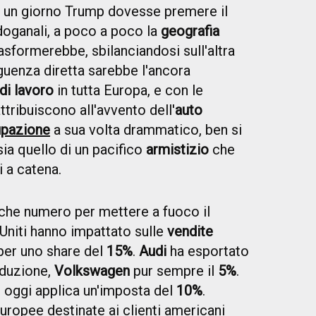
un giorno Trump dovesse premere il
doganali, a poco a poco la
geografia
rasformerebbe, sbilanciandosi sull'altra
guenza diretta sarebbe l'ancora
di lavoro
in tutta Europa, e con le
attribuiscono all'avvento dell'
auto
pazione
a sua volta drammatico, ben si
a quello di un pacifico
armistizio
che
i a catena.
che numero per mettere a fuoco il
i Uniti hanno impattato sulle
vendite
er uno share del
15%
.
Audi
ha esportato
oduzione,
Volkswagen
pur sempre il
5%
.
e oggi applica un'imposta del
10%
.
europee destinate ai clienti americani