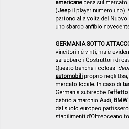
americane
pesa sul mercato
(
Jeep
il player numero uno). 
partono alla volta del Nuov
uno sbarco anfibio novecent
GERMANIA SOTTO ATTACC
vincitori né vinti, ma è evi
sarebbero i Costruttori di ca
Questo benché i colossi
deu
automobili
proprio negli Usa,
mercato locale. In caso di
ta
Germania subirebbe l'
effett
cabrio a marchio
Audi
,
BMW
dal suolo europeo partissero 
stabilimenti d'Oltreoceano to