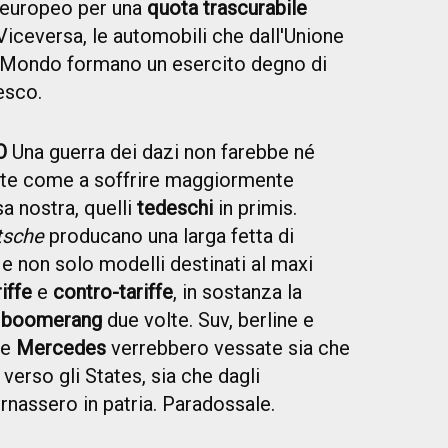
 europeo per una
quota trascurabile
Viceversa, le automobili che dall'Unione
o Mondo formano un esercito degno di
esco.
O
Una guerra dei dazi non farebbe né
dente come a soffrire maggiormente
sa nostra, quelli
tedeschi
in primis.
tsche
producano una larga fetta di
 e non solo modelli destinati al maxi
riffe
e
contro-tariffe
, in sostanza la
o boomerang
due volte. Suv, berline e
e
Mercedes
verrebbero vessate sia che
verso gli States, sia che dagli
rnassero in patria. Paradossale.