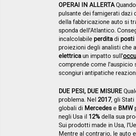
OPERAI IN ALLERTA
Quando 
pulsante dei famigerati dazi 
della fabbricazione auto si t
sponda dell'Atlantico. Conse
incalcolabile
perdita
di
posti 
proiezioni degli analisti che 
elettrica
un impatto sull'
occu
comprende come l'auspicio si
scongiuri antipatiche reazion
DUE PESI, DUE MISURE
Qual
problema. Nel
2017
, gli Stat
globali di
Mercedes
e
BMW
p
negli Usa il
12%
della sua pr
Sui prodotti made in Usa, l'U
Mentre al contrario, le auto 