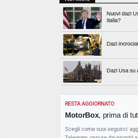
Nuovi dazi U
Italia?
Dazi incrocia
Dazi Usa su ac
RESTA AGGIORNATO
MotorBox
, prima di tutt
Scegli come vuoi seguirci: ag
Telegram, oppure dai priorità a