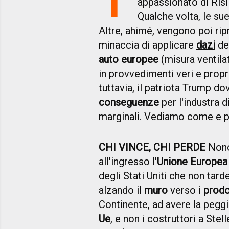
appassionato di Ris
Qualche volta, le su
Altre, ahimé, vengono poi ri
minaccia di applicare
dazi
de
auto europee
(misura ventilat
in provvedimenti veri e propr
tuttavia, il patriota Trump d
conseguenze
per l'industra 
marginali. Vediamo come e p
CHI VINCE, CHI PERDE
Nonos
all'ingresso l'
Unione Europea
degli Stati Uniti che non tar
alzando il
muro
verso i
prodo
Continente, ad avere la peg
Ue
, e non i costruttori a Stel