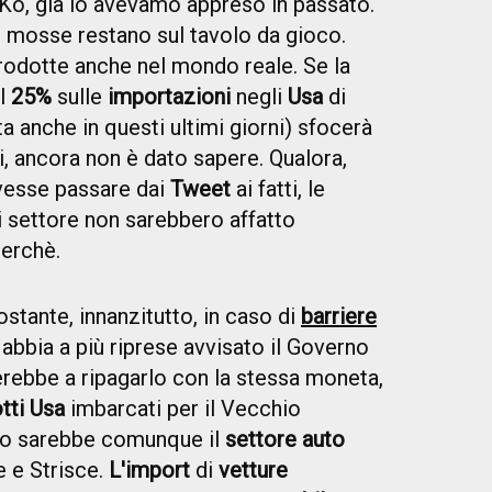
iKo, già lo avevamo appreso in passato.
e mosse restano sul tavolo da gioco.
prodotte anche nel mondo reale. Se la
l
25%
sulle
importazioni
negli
Usa
di
a anche in questi ultimi giorni) sfocerà
i, ancora non è dato sapere. Qualora,
ovesse passare dai
Tweet
ai fatti, le
di settore non sarebbero affatto
erchè.
tante, innanzitutto, in caso di
barriere
abbia a più riprese avvisato il Governo
derebbe a ripagarlo con la stessa moneta,
tti Usa
imbarcati per il Vecchio
gio sarebbe comunque il
settore auto
le e Strisce.
L'import
di
vetture