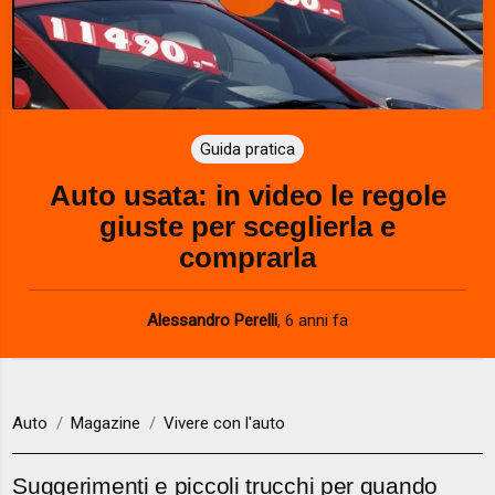
P
l
a
Guida pratica
y
Auto usata: in video le regole
V
giuste per sceglierla e
i
comprarla
d
Alessandro Perelli
,
6 anni fa
e
o
Auto
Magazine
Vivere con l'auto
Suggerimenti e piccoli trucchi per quando