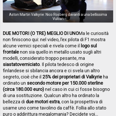
Aston Martin Valkyrie: Nico Rosberg davanti a una bellissima
Vulcan
DUE MOTORI (O TRE) MEGLIO DI UNO
Ma le curiosità
non finiscono qui: nel video, l’ex pilota di F1 mostra
alcune vernici speciali e rivela come il
logo sul
frontale
non sia quello in metallo usato sugli altri
modelli, considerato troppo pesante, ma
sia
stato
verniciato
. Il pilota tedesco di origine
finlandese si sbilancia ancora e ci svela un altro
segreto, cioè che il
25% dei proprietari di Valkyrie
ha
ordinato un
secondo motore per 150.000 sterline
(circa 180.000 euro)
nel caso in cui ci fosse bisogno
di una sostituzione. Qualcun altro ha ordinato la
bellezza di
due motori extra
, con la prospettiva di
usarne uno come tavolino da caffè. Follia allo stato
puro o addirittura megalomania? Decidete voi...