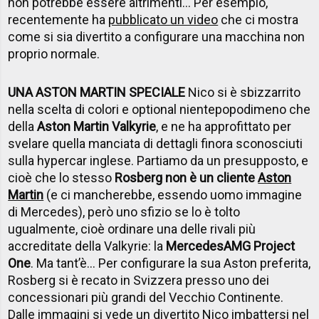
non potrebbe essere altrimenti... Per esempio,
recentemente ha
pubblicato un video
che ci mostra
come si sia divertito a configurare una macchina non
proprio normale.
UNA ASTON MARTIN SPECIALE
Nico si è sbizzarrito
nella scelta di colori e optional nientepopodimeno che
della
Aston Martin Valkyrie
, e ne ha approfittato per
svelare quella manciata di dettagli finora sconosciuti
sulla hypercar inglese. Partiamo da un presupposto, e
cioè che lo stesso
Rosberg non è un cliente
Aston
Martin
(e ci mancherebbe, essendo uomo immagine
di Mercedes), però uno sfizio se lo è tolto
ugualmente, cioè ordinare una delle rivali più
accreditate della Valkyrie: la
Mercedes
AMG Project
One
. Ma tant’è... Per configurare la sua Aston preferita,
Rosberg si è recato in Svizzera presso uno dei
concessionari più grandi del Vecchio Continente.
Dalle immagini si vede un divertito Nico imbattersi nel