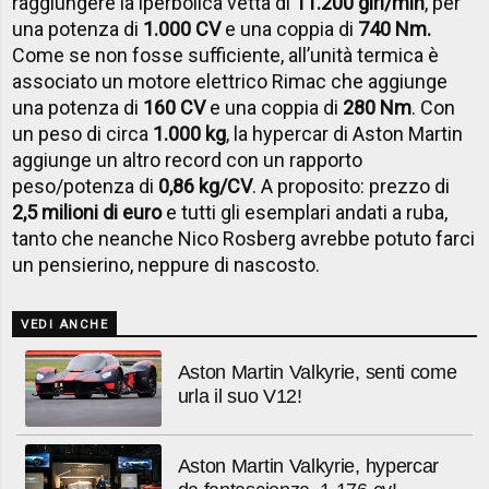
raggiungere la iperbolica vetta di
11.200 giri/min
, per
una potenza di
1.000 CV
e una coppia di
740 Nm.
Come se non fosse sufficiente, all’unità termica è
associato un motore elettrico Rimac che aggiunge
una potenza di
160 CV
e una coppia di
280 Nm
. Con
un peso di circa
1.000 kg
, la hypercar di Aston Martin
aggiunge un altro record con un rapporto
peso/potenza di
0,86 kg/CV
. A proposito: prezzo di
2,5 milioni di euro
e tutti gli esemplari andati a ruba,
tanto che neanche Nico Rosberg avrebbe potuto farci
un pensierino, neppure di nascosto.
VEDI ANCHE
Aston Martin Valkyrie, senti come
urla il suo V12!
Aston Martin Valkyrie, hypercar