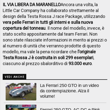
IL VIA LIBERA DA MARANELLO
Ancora una volta, la
Little Car Company ha collaborato strettamente al
design della Testa Rossa J race Package, utilizzando
vera pelle Ferrari in tutti gli interni e sulla nuova
copertura del tonneau
. Il nome del modello, invece, è
stato scelto appositamente dal team Ferrari. Non
sono state rilasciate informazioni in merito ai prezzi o
al numero di unità che verranno prodotte di questo
modello, ma vale la pena ricordare che
l'originale
Testa Rossa J è costruita in soli 299 esemplari
,
ciascuno al prezzo sbalorditivo di
93.000 euro
.
VEDI ANCHE
La Ferrari 250 GTO in un video
da contemplazione. Alza il
volume!
Ferrari 250 GTO, AC-DC e Pink