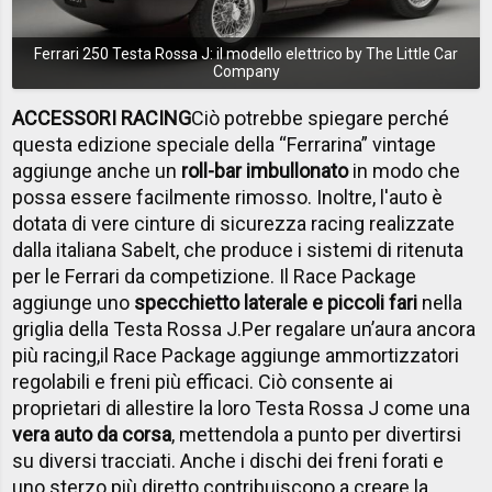
Ferrari 250 Testa Rossa J: il modello elettrico by The Little Car
Company
ACCESSORI RACING
Ciò potrebbe spiegare perché
questa edizione speciale della “Ferrarina” vintage
aggiunge anche un
roll-bar imbullonato
in modo che
possa essere facilmente rimosso. Inoltre, l'auto è
dotata di vere cinture di sicurezza racing realizzate
dalla italiana Sabelt, che produce i sistemi di ritenuta
per
le Ferrari da competizione
. Il Race Package
aggiunge uno
specchietto laterale e piccoli fari
nella
griglia della Testa Rossa J.
Per regalare un’aura ancora
più racing,
il Race Package aggiunge ammortizzatori
regolabili e freni più efficaci. Ciò consente ai
proprietari di allestire la loro Testa Rossa J come una
vera auto da corsa
, mettendola a punto per divertirsi
su diversi tracciati. Anche i dischi dei freni forati e
uno sterzo più diretto contribuiscono a creare la