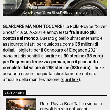
Rolls-Royce ''Silver Ghost'' 40/50: il motore
GUARDARE MA NON TOCCARE!
La Rolls-Royce “Silver
Ghost” 40/50 AX201 è annoverata
fra le auto più
costose al mondo
. Questo gioiello ultracentenario è
assicurato infatti per qualcosa come
35 milioni di
dollari
. I biglietti per il Concours of Elegance 2021
sono ora disponibili a partire da
30 sterline (35 euro)
per l'ingresso di mezza giornata, con il pacchetto
completo dal valore di 288 sterline (336 euro)
. I ticket
possono essere acquistati direttamente sul sito
ufficiale della manifestazione (
qui il link
).
VEDI ANCHE
Rolls-Royce Boat Tail: in video la
one-off ispirata agli yacht