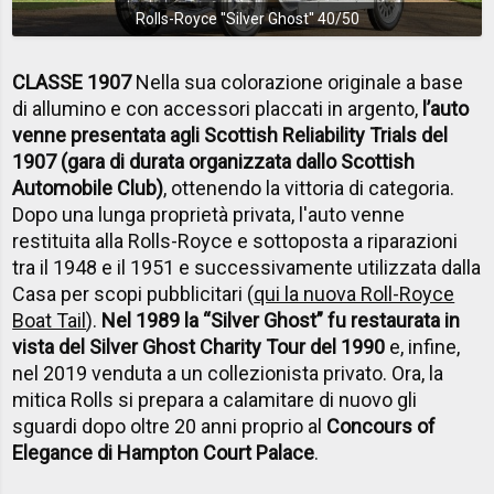
Rolls-Royce ''Silver Ghost'' 40/50
CLASSE 1907
Nella sua colorazione originale a base
di allumino e con accessori placcati in argento,
l’auto
venne presentata agli Scottish Reliability Trials del
1907 (gara di durata organizzata dallo Scottish
Automobile Club)
, ottenendo la vittoria di categoria.
Dopo una lunga proprietà privata, l'auto venne
restituita alla Rolls-Royce e sottoposta a riparazioni
tra il 1948 e il 1951 e successivamente utilizzata dalla
Casa per scopi pubblicitari (
qui la nuova Roll-Royce
Boat Tail
).
Nel 1989 la “Silver Ghost” fu restaurata in
vista del Silver Ghost Charity Tour del 1990
e, infine,
nel 2019 venduta a un collezionista privato. Ora, la
mitica Rolls si prepara a calamitare di nuovo gli
sguardi dopo oltre 20 anni proprio al
Concours of
Elegance di Hampton Court Palace
.