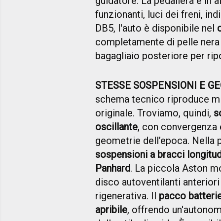
guidatore. La pedaliera è in 
funzionanti, luci dei freni, in
DB5, l'auto è disponibile nel
completamente di pelle ner
bagagliaio posteriore per ripo
STESSE SOSPENSIONI E G
schema tecnico riproduce m
originale. Troviamo, quindi,
s
oscillante
, con convergenza 
geometrie dell’epoca. Nella 
sospensioni a bracci longitud
Panhard
. La piccola Aston mo
disco autoventilanti anteriori 
rigenerativa. Il
pacco batterie
apribile
, offrendo un'autonom