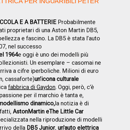
ETTRICA PER INGUARIBILI PETER
PICCOLA E A BATTERIE
Probabilmente
ati proprietari di una
Aston Martin DB5
,
bellezza e fascino. La DB5 è stata l’auto
007, nel successo
el 1964
e oggi è uno dei modelli più
 collezionisti. Un esemplare – casomai ne
rriva a cifre iperboliche. Milioni di euro
n, cassaforte)
un’icona culturale
rica
fabbrica di Gaydon
. Oggi, però, c’è
passione per il marchio è tanta e,
modellismo dinamico
,
la notizia è di
fatti,
Aston
Martin e
The Little Car
ecializzata nella riproduzione di modelli
rrivo della
DB5 Junior
,
un'auto elettrica