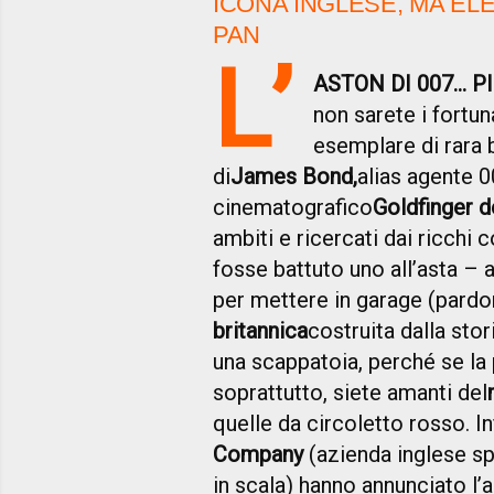
ICONA INGLESE, MA EL
PAN
L’
ASTON DI 007... 
non sarete i fortun
esemplare di rara 
di
James Bond
,
alias agente 
cinematografico
Goldfinger d
ambiti e ricercati dai ricchi
fosse battuto uno all’asta – a
per mettere in garage (pardo
britannica
costruita dalla sto
una scappatoia, perché se la 
soprattutto, siete amanti del
quelle da circoletto rosso. In
Company
(azienda inglese sp
in scala) hanno annunciato l’a