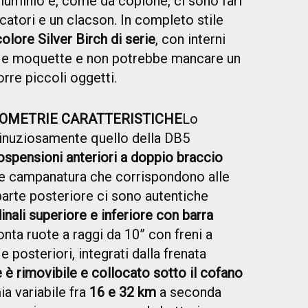
alluminio e, come da copione, ci sono fari
dicatori e un clacson. In completo stile
colore Silver Birch di serie
, con interni
a e moquette e non potrebbe mancare un
rre piccoli oggetti.
EOMETRIE CARATTERISTICHE
Lo
inuziosamente quello della DB5
ospensioni anteriori a doppio braccio
e campanatura che corrispondono alle
parte posteriore ci sono autentiche
inali superiore e inferiore con barra
nta ruote a raggi da 10” con freni a
e posteriori, integrati dalla frenata
 è rimovibile e collocato sotto il cofano
ia variabile fra
16 e 32 km
a seconda