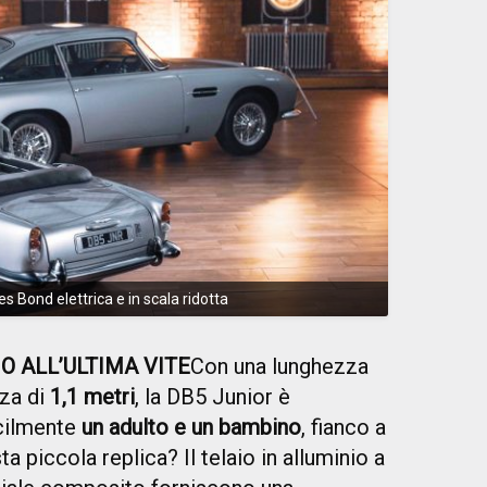
s Bond elettrica e in scala ridotta
O ALL’ULTIMA VITE
Con una lunghezza
za di
1,1 metri
, la DB5 Junior è
acilmente
un adulto e un bambino
, fianco a
 piccola replica? Il telaio in alluminio a