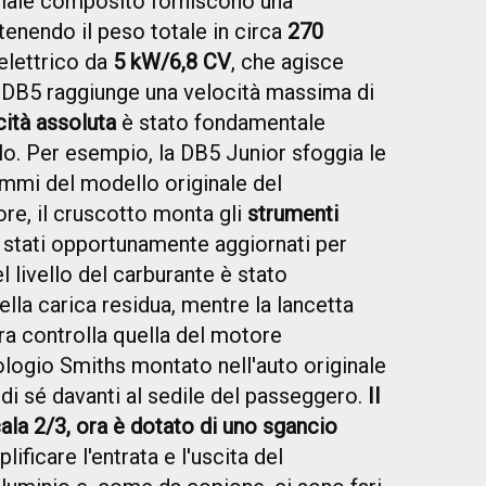
eriale composito forniscono una
tenendo il peso totale in circa
270
elettrico da
5 kW/6,8 CV
, che agisce
ni DB5 raggiunge una velocità massima di
icità assoluta
è stato fondamentale
lo. Per esempio, la DB5 Junior sfoggia le
stemmi del modello originale del
re, il cruscotto monta gli
strumenti
 stati opportunamente aggiornati per
l livello del carburante è stato
ella carica residua, mentre la lancetta
ora controlla quella del motore
rologio Smiths montato nell'auto originale
 di sé davanti al sedile del passeggero.
Il
cala 2/3, ora è dotato di uno sgancio
ificare l'entrata e l'uscita del