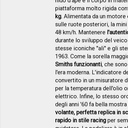
nido d'ape e il corpo in mat
piattaforma molto rigida con
kg
. Alimentata da un motore 
sulle ruote posteriori, la mi
48 km/h. Mantenere
l'autent
durante lo sviluppo del veico
stesse iconiche ''ali'' e gli 
1963. Come la sorella maggio
Smiths funzionanti
, che sono
l'era moderna. L'indicatore de
convertito in un misuratore d
per la temperatura dell'olio 
elettrico. Infine, lo stesso o
degli anni '60 fa bella mostra
volante, perfetta replica in s
rapido in stile racing
per sempl