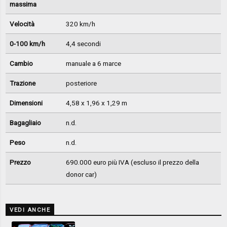
massima
Velocità
320 km/h
0-100 km/h
4,4 secondi
Cambio
manuale a 6 marce
Trazione
posteriore
Dimensioni
4,58 x 1,96 x 1,29 m
Bagagliaio
n.d.
Peso
n.d.
Prezzo
690.000 euro più IVA (escluso il prezzo della
donor car)
VEDI ANCHE