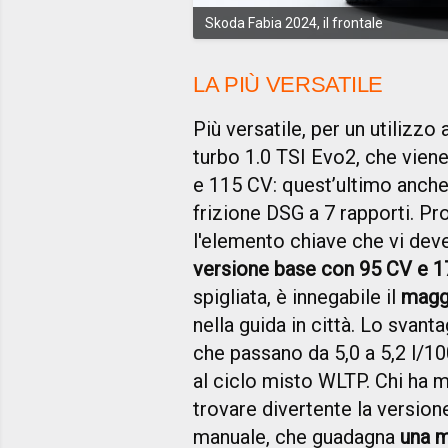
Skoda Fabia 2024, il frontale
LA PIÙ VERSATILE
Più versatile, per un utilizzo
turbo 1.0 TSI Evo2, che viene
e 115 CV: quest’ultimo anch
frizione DSG a 7 rapporti. Pr
l'elemento chiave che vi deve 
versione base con 95 CV e 17
spigliata, è innegabile il
magg
nella guida in città. Lo svan
che passano da 5,0 a 5,2 l/1
al ciclo misto WLTP. Chi ha 
trovare divertente la versio
manuale, che guadagna
una m