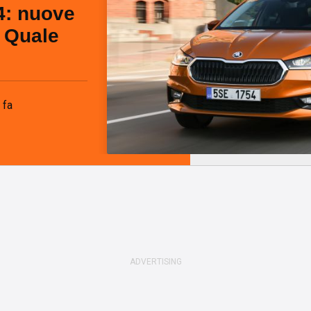
4: nuove
. Quale
 fa