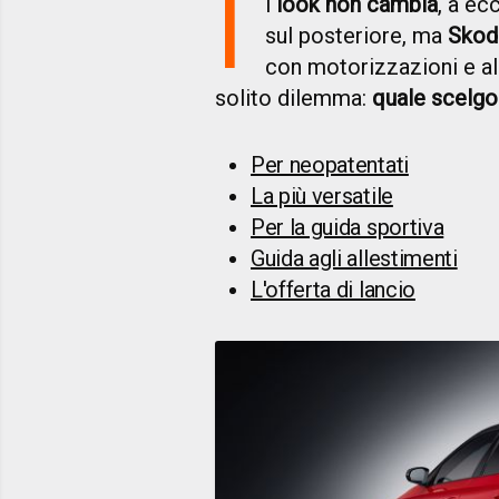
I
l
look non cambia
, a ec
sul posteriore, ma
Skod
con motorizzazioni e all
solito dilemma:
quale scelgo
Per neopatentati
La più versatile
Per la guida sportiva
Guida agli allestimenti
L'offerta di lancio