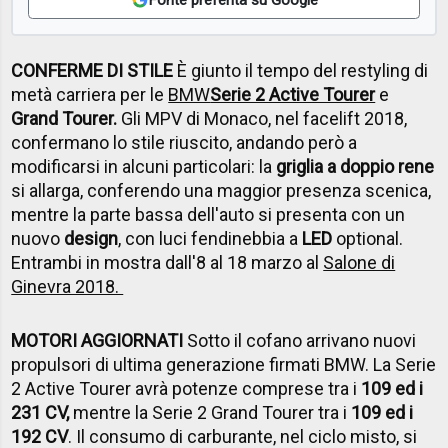
CONFERME DI STILE
È giunto il tempo del restyling di
metà carriera per le
BMW
Serie 2 Active Tourer
e
Grand Tourer.
Gli MPV di Monaco, nel facelift 2018,
confermano lo stile riuscito, andando però a
modificarsi in alcuni particolari: la
griglia a doppio rene
si allarga, conferendo una maggior presenza scenica,
mentre la parte bassa dell'auto si presenta con un
nuovo
design
, con luci fendinebbia a
LED
optional.
Entrambi in mostra dall'8 al 18 marzo al
Salone di
Ginevra 2018.
MOTORI AGGIORNATI
Sotto il cofano arrivano nuovi
propulsori di ultima generazione firmati BMW. La Serie
2 Active Tourer avrà potenze comprese tra i
109 ed i
231 CV,
mentre la Serie 2 Grand Tourer tra i
109 ed i
192 CV
. Il consumo di carburante, nel ciclo misto, si