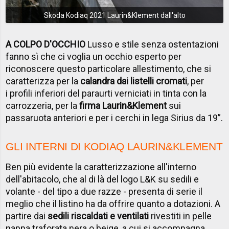
Skoda Kodiaq 2021 Laurin&Klement dall'alto
A COLPO D'OCCHIO
Lusso e stile senza ostentazioni
fanno sì che ci voglia un occhio esperto per
riconoscere questo particolare allestimento, che si
caratterizza per la
calandra dai listelli cromati
, per
i profili inferiori del paraurti verniciati in tinta con la
carrozzeria, per la
firma Laurin&Klement
sui
passaruota anteriori e per i cerchi in lega Sirius da 19”.
GLI INTERNI DI KODIAQ LAURIN&KLEMENT
Ben più evidente la caratterizzazione all'interno
dell'abitacolo, che al di là del logo L&K su sedili e
volante - del tipo a due razze - presenta di serie il
meglio che il listino ha da offrire quanto a dotazioni. A
partire dai
sedili riscaldati e ventilati
rivestiti in pelle
nappa traforata nera o beige, a cui si accompagna