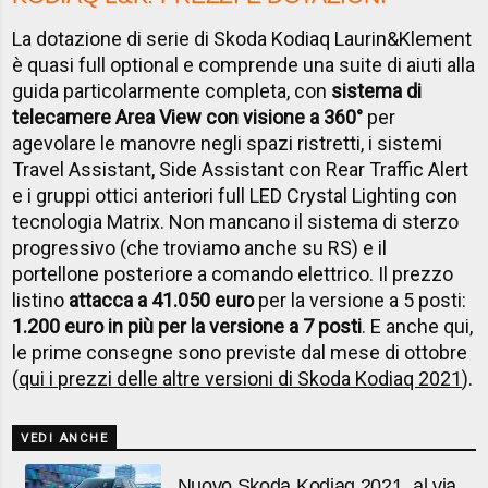
La dotazione di serie di Skoda Kodiaq Laurin&Klement
è quasi full optional e comprende una suite di aiuti alla
guida particolarmente completa, con
sistema di
telecamere Area View con visione a 360°
per
agevolare le manovre negli spazi ristretti, i sistemi
Travel Assistant, Side Assistant con Rear Traffic Alert
e i gruppi ottici anteriori full LED Crystal Lighting con
tecnologia Matrix. Non mancano il sistema di sterzo
progressivo (che troviamo anche su RS) e il
portellone posteriore a comando elettrico. Il prezzo
listino
attacca a 41.050 euro
per la versione a 5 posti:
1.200 euro in più per la versione a 7 posti
. E anche qui,
le prime consegne sono previste dal mese di ottobre
(
qui i prezzi delle altre versioni di Skoda Kodiaq 2021
).
VEDI ANCHE
Nuovo Skoda Kodiaq 2021, al via