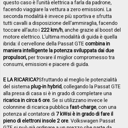
questo caso è l’unità elettrica a farla da padrone,
facendo viaggiare la vettura a zero emissioni. La
seconda modalità è invece più sportiva e sfrutta
tutti cavalli a disposizione dell'ammiraglia, facendo
toccare all’auto i
222 km/h
, anche grazie al boost del
motore elettrico. L’ultima modalità di guida è quella
ibrida: il cervellone della Passat GTE
combina in
maniera intelligente la potenza sviluppata dai due
propulsori,
per trovare il miglior compromesso tra
consumi, emissioni e piacere di guida.
E LA RICARICA?
Sfruttando al meglio le potenzialità
del sistema
plug-in hybrid
, collegando la Passat GTE
alla presa di casa si è in grado di completare una
ricarica in circa 6 ore
. Se si utilizzano invece le
colonnine di ricarica pubblica
fast-charge
, con una
potenza al contatore di
7 kW
si è in grado di fare il
pieno di elettroni in
sole 2 ore
. Volkswagen Passat
GTE si può già ordinare a un prezzo che parte da