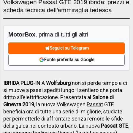
Volkswagen Passat GTE 2019 ibrida: prezzi e
scheda tecnica dell'ammiraglia tedesca
MotorBox
, prima di tutti gli altri
Seguici su Telegram
Fonte preferita su Google
IBRIDA PLUG-IN
A
Wolfsburg
non si perde tempo e ci
si muove a passi spediti lungo il sentiero che porta
dritto all’elettrificazione. Presentata al
Salone di
Ginevra 2019
, la nuova Volkswagen
Passat
GTE
beneficia ora di tutte una serie di migliorie, studiate
per permetterle di affrontare senza remore le sfide
della guida nel contesto urbano. La nuova
Passat GTE
,
sia versione berlina sia
Variant
(la station wagon),