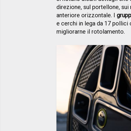
direzione, sul portellone, sui 
anteriore orizzontale. I
g
r
upp
e cerchi in lega da 17 pollic
migliorarne il rotolamento.