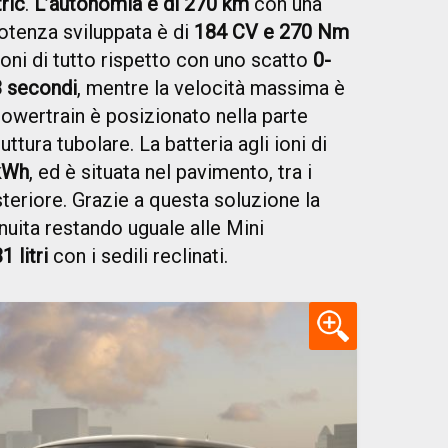
tric
.
L’autonomia è di 270 km
con una
potenza sviluppata è di
184 CV e 270 Nm
ioni di tutto rispetto con uno scatto
0-
3 secondi
, mentre la velocità massima è
 powertrain è posizionato nella parte
ruttura tubolare. La batteria agli ioni di
kWh
, ed è situata nel pavimento, tra i
osteriore. Grazie a questa soluzione la
nuita restando uguale alle Mini
 litri
con i sedili reclinati.