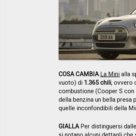
COSA CAMBIA
La Mini
alla s
vuoto) di
1.365 chili
, ovvero c
combustione (Cooper S con 
della benzina un bella presa p
quelle inconfondibili della Mi
GIALLA
Per distinguersi dalle
si notano alcuni dettagli che s