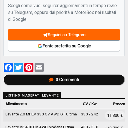
Scegli come vuoi seguirci: aggiornamenti in tempo reale
su Telegram, oppure dai priorità a MotorBox nei risultati
di Google.
Seguici su Telegram
Fonte preferita su Google
Facebook
Twitter
Pinterest
Email
0
Commenti
LISTINO MASERATI LEVANTE
Allestimento
CV / Kw
Prezzo
Levante 2.0 MHEV 330 CV AWD GT Ultima
330 / 242
11.800 €
Levante V6 430 CV AWD Modena Ultima
430 / 316