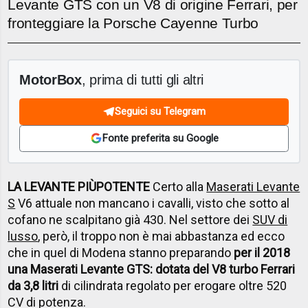
Levante GTS con un V8 di origine Ferrari, per
fronteggiare la Porsche Cayenne Turbo
MotorBox
, prima di tutti gli altri
Seguici su Telegram
Fonte preferita su Google
LA LEVANTE PI
Ù
POTENTE
Certo alla
Maserati Levante
S
V6 attuale non mancano i cavalli, visto che sotto al
cofano ne scalpitano già 430. Nel settore dei
SUV di
lusso
, però, il troppo non è mai abbastanza ed ecco
che in quel di Modena stanno preparando
per il 2018
una Maserati Levante GTS: dotata del V8 turbo Ferrari
da 3,8 litri
di cilindrata regolato per erogare oltre 520
CV di potenza.