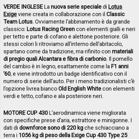
VERDE INGLESE
La
nuova serie speciale
di
Lotus
Exige
viene creata in collaborazione con il
Classic
Team Lotus
. Ovviamente l’abbinamento è da grande
classico:
Lotus Racing Green
con elementi gialli e neri
per tetto e parte di cofano e alettone posteriore. Gli
stessi colori li ritroviamo all’interno dell’abitacolo,
spartano come da tradizione, ma rifinito con
materiali
di pregio quali Alcantara e fibra di carbonio
. Il pomello
del cambio è in legno, esattamente come la
F1 anni
’60
, e viene introdotto un badge identificativo con il
numero di serie dell’auto. Per i meno tradizionalisti c’è
l’opzione livrea bianco
Old English White
con elementi
verdi e tetto, cofano e ala posteriore neri.
MOTORE CUP 430
L’aerodinamica viene migliorata
con specifiche prese d’aria, estrattore e minigonne. I
dati di
downforce sono di 220 kg
che schiacciano a
terra i
1056 kg di peso della Exige Cup 430 Type 25