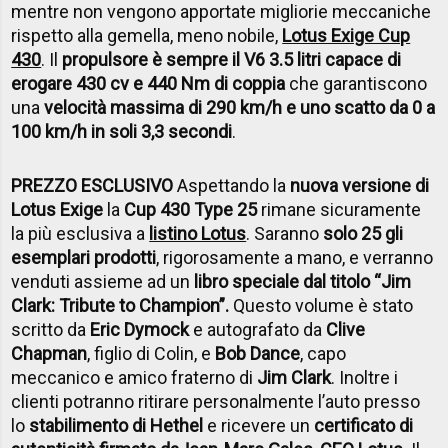
mentre non vengono apportate migliorie meccaniche
rispetto alla gemella, meno nobile,
Lotus Exige Cup
430
. Il
propulsore è sempre il V6 3.5 litri capace di
erogare 430 cv e 440 Nm di coppia
che garantiscono
una
velocità massima di 290 km/h e uno scatto da 0 a
100 km/h in soli 3,3 secondi
.
PREZZO ESCLUSIVO
Aspettando la
nuova versione di
Lotus Exige
la
Cup 430 Type 25
rimane sicuramente
la più esclusiva a
listino Lotus
. Saranno
solo 25 gli
esemplari prodotti
, rigorosamente a mano, e verranno
venduti assieme ad un
libro speciale dal titolo “Jim
Clark: Tribute to Champion”.
Questo volume è stato
scritto da
Eric Dymock
e autografato da
Clive
Chapman
, figlio di Colin, e
Bob Dance
, capo
meccanico e amico fraterno di
Jim Clark
. Inoltre i
clienti potranno ritirare personalmente l’auto presso
lo
stabilimento di Hethel
e ricevere un
certificato di