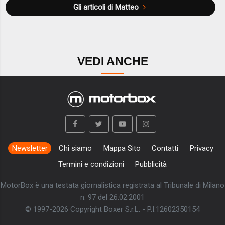
Gli articoli di Matteo
VEDI ANCHE
Newsletter
Chi siamo
Mappa Sito
Contatti
Privacy
Termini e condizioni
Pubblicità
MotorBox è una testata giornalistica registrata al Tribunale di Milano
n. 97 del 26.02.2001
© 1997-2026 Copyright Boxer S.r.L. - P.I:12602350154