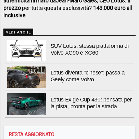
autenticità firmato da
Jean-Marc Gales, CEO Lotus
. Il
prezzo
per tutta questa esclusività?
143.000 euro all
inclusive
.
VEDI ANCHE
SUV Lotus: stessa piattaforma di
Volvo XC90 e XC60
Lotus diventa "cinese": passa a
Geely come Volvo
Lotus Exige Cup 430: pensata per
la pista, pronta per la strada
RESTA AGGIORNATO