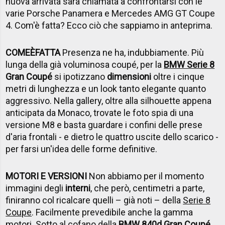
nuova arrivata sarà chiamata a confrontarsi con le
varie Porsche Panamera e Mercedes AMG GT Coupe
4. Com'è fatta? Ecco ciò che sappiamo in anteprima.
COME
È
FATTA
Presenza ne ha, indubbiamente. Più
lunga della già voluminosa coupé, per la
BMW Serie 8
Gran Coupé
si ipotizzano
dimensioni
oltre i cinque
metri di lunghezza e un look tanto elegante quanto
aggressivo. Nella gallery, oltre alla silhouette appena
anticipata da Monaco, trovate le foto spia di una
versione M8 e basta guardare i confini delle prese
d'aria frontali - e dietro le quattro uscite dello scarico -
per farsi un'idea delle forme definitive.
MOTORI E VERSIONI
Non abbiamo per il momento
immagini degli
interni
, che però, centimetri a parte,
finiranno col ricalcare quelli – già noti – della
Serie 8
Coupe
. Facilmente prevedibile anche la gamma
motori. Sotto al cofano della
BMW 840d Gran Coupé