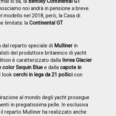
mai si sa, la
Bentley Continental GT
osciamo noi andrà in pensione a breve.
el modello nel 2018, però, la Casa di
e limitata: la
Continental GT
 dal reparto speciale di
Mulliner
in
listi del produttore britannico di yacht
ition è caratterizzato dalla
livrea Glacier
e color Sequin Blue
e dalla
capote in
l look
cerchi in lega da 21 pollici
con
irazione al mondo degli yacht prosegue
enti in pregiatissima pelle. In esclusiva
il reparto Mulliner ha realizzato anche