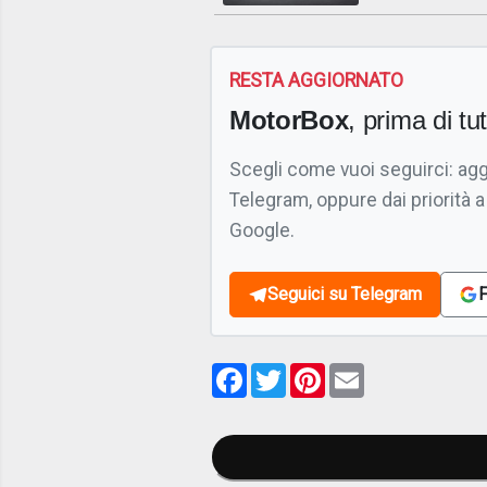
RESTA AGGIORNATO
MotorBox
, prima di tutt
Scegli come vuoi seguirci: ag
Telegram, oppure dai priorità a
Google.
Seguici su Telegram
F
Facebook
Twitter
Pinterest
Email