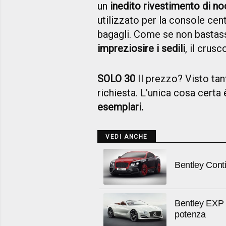
un
inedito rivestimento di n
utilizzato per la console cent
bagagli. Come se non bastas
impreziosire i sedili
, il crusc
SOLO 30
Il prezzo? Visto ta
richiesta. L'unica cosa certa
esemplari.
VEDI ANCHE
Bentley Conti
Bentley EXP 
potenza