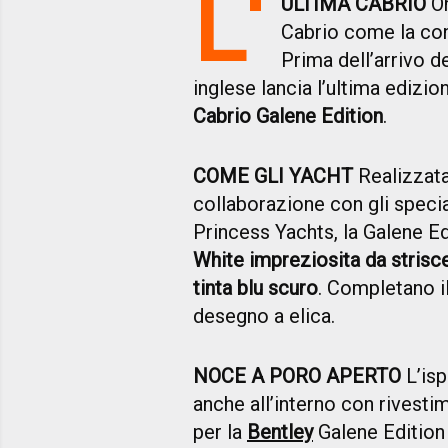
L'
ULTIMA CABRIO
Or
Cabrio come la con
Prima dell’arrivo d
inglese lancia l’ultima edizion
Cabrio
Galene Edition
.
COME GLI YACHT
Realizzata
collaborazione con gli specia
Princess Yachts, la Galene Ed
White impreziosita da strisc
tinta blu scuro
. Completano i
desegno a elica.
NOCE A PORO APERTO
L’isp
anche all’interno con rivestim
per la
Bentley
Galene Edition 