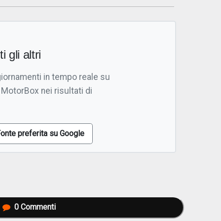
i gli altri
giornamenti in tempo reale su
 MotorBox nei risultati di
onte preferita su Google
0
Commenti