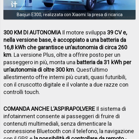
Baojun E300, realizzata con Xiaomi: la presa di ricarica
300 KM DI AUTONOMIA
Il motore sviluppa
39 CV e,
nella versione base, è accoppiato a una batteria da
16,8 kWh che garantisce un’autonomia di circa 260
km
. La versione Plus, oltre a offrire posto per un
passeggero in più, monta una
batteria da 31 kWh per
un’autonomia di oltre 300 km
. Quest’ultimo
allestimento offre interni più curati, quasi futuribili,
con il cruscotto digitale e il volante a due razze con
controlli touch.
COMANDA ANCHE L’ASPIRAPOLVERE
Il sistema di
infotainment consente ai passeggeri di fruire di
contenuti multimediali, senza dimenticare la
connessione Bluetooth con il telefono, la navigazione
con il GPS e
la possibilità di controllare da remoto
-