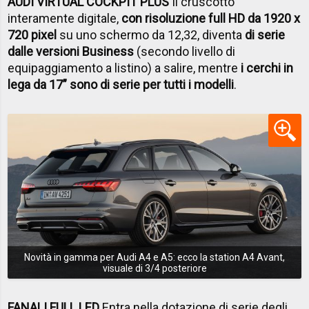
AUDI VIRTUAL COCKPIT PLUS
Il cruscotto
interamente digitale,
con risoluzione full HD da 1920 x
720 pixel
su uno schermo da 12,32, diventa
di serie
dalle versioni Business
(secondo livello di
equipaggiamento a listino) a salire, mentre
i cerchi in
lega da 17” sono di serie per tutti i modelli
.
Novità in gamma per Audi A4 e A5: ecco la station A4 Avant,
visuale di 3/4 posteriore
FANALI FULL LED
Entra nella dotazione di serie degli