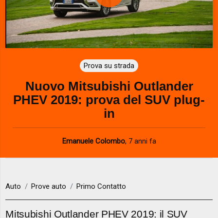
P
l
a
Prova su strada
y
Nuovo Mitsubishi Outlander
V
PHEV 2019: prova del SUV plug-
i
in
d
Emanuele Colombo
,
7 anni fa
e
o
Auto
Prove auto
Primo Contatto
Mitsubishi Outlander PHEV 2019: il SUV