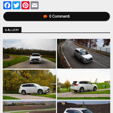
Facebook
Twitter
Pinterest
Email
0
Commenti
GALLERY