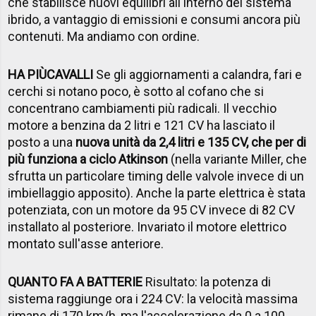
che stabilisce nuovi equilibri all'interno del sistema
ibrido, a vantaggio di emissioni e consumi ancora più
contenuti. Ma andiamo con ordine.
HA PI
Ù
CAVALLI
Se gli aggiornamenti a calandra, fari e
cerchi si notano poco, è sotto al cofano che si
concentrano cambiamenti più radicali. Il vecchio
motore a benzina da 2 litri e 121 CV ha lasciato il
posto a una
nuova unità da 2,4 litri e 135 CV, che per di
più funziona a ciclo Atkinson
(nella variante Miller, che
sfrutta un particolare timing delle valvole invece di un
imbiellaggio apposito). Anche la parte elettrica è stata
potenziata, con un motore da 95 CV invece di 82 CV
installato al posteriore. Invariato il motore elettrico
montato sull'asse anteriore.
QUANTO FA A BATTERIE
Risultato: la potenza di
sistema raggiunge ora i 224 CV: la velocità massima
rimane di 170 km/h, ma l'accelerazione da 0 a 100