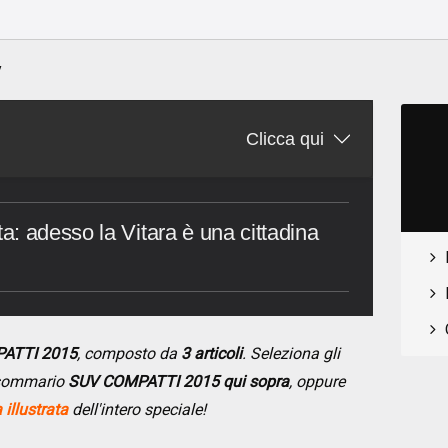
o
y
Clicca qui
: adesso la Vitara è una cittadina
PATTI 2015
, composto da
3 articoli
. Seleziona gli
l sommario
SUV COMPATTI 2015 qui sopra
, oppure
illustrata
dell'intero speciale!