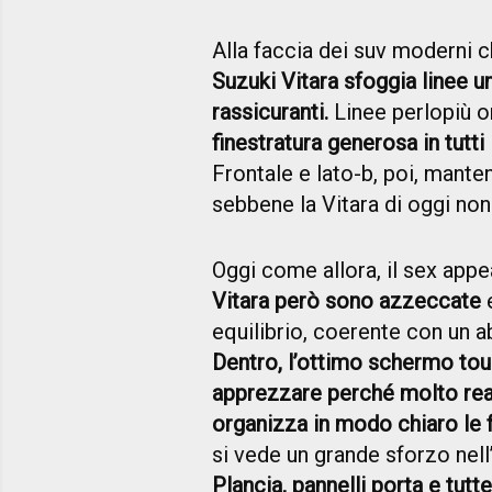
Alla faccia dei suv moderni c
Suzuki Vitara sfoggia linee un
rassicuranti.
Linee perlopiù or
finestratura generosa in tutti i
Frontale e lato-b, poi, mant
sebbene la Vitara di oggi non 
Oggi come allora, il sex appe
Vitara però sono azzeccate
e
equilibrio, coerente con un a
Dentro, l’ottimo schermo touc
apprezzare perché molto reatt
organizza in modo chiaro le f
si vede un grande sforzo nell
Plancia, pannelli porta e tutt