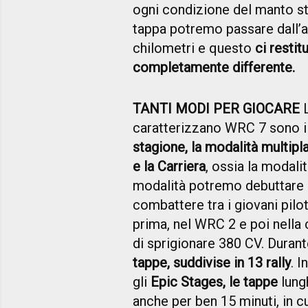
ogni condizione del manto str
tappa potremo passare dall’asf
chilometri e questo
ci resti
completamente differente.
TANTI MODI PER GIOCARE
L
caratterizzano WRC 7 sono i
stagione, la modalità multiplay
e la Carriera
, ossia la modali
modalità potremo debuttare 
combattere tra i giovani pilot
prima, nel WRC 2 e poi nella
di sprigionare 380 CV. Duran
tappe, suddivise in 13 rally
. 
gli
Epic Stages, le tappe
lung
anche per ben 15 minuti, in 