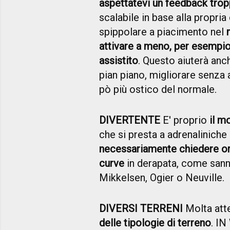
aspettatevi un feedback trop
scalabile in base alla propria 
spippolare a piacimento nel
attivare a meno, per esempio
assistito
. Questo aiuterà anch
pian piano, migliorare senza 
pò più ostico del normale.
DIVERTENTE
E' proprio
il m
che si presta a adrenaliniche
necessariamente chiedere ore
curve
in derapata, come sann
Mikkelsen, Ogier o Neuville.
DIVERSI TERRENI
Molta atte
delle tipologie di terreno
. IN