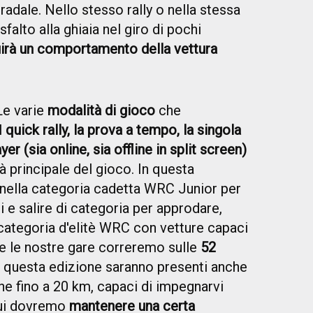
adale. Nello stesso rally o nella stessa
alto alla ghiaia nel giro di pochi
tuirà un comportamento della vettura
e varie
modalità di gioco
che
l
quick rally, la prova a tempo, la singola
er (sia online, sia offline in split screen)
tà principale del gioco. In questa
nella categoria cadetta WRC Junior per
i e salire di categoria per approdare,
 categoria d'elitè WRC con vetture capaci
te le nostre gare correremo sulle
52
In questa edizione saranno presenti anche
he fino a 20 km, capaci di impegnarvi
cui dovremo
mantenere una certa