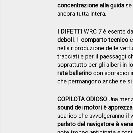
concentrazione alla guida
se 
ancora tutta intera.
I DIFETTI
WRC 7 è esente da 
deboli
. Il
comparto tecnico
è
nella riproduzione delle vettu
tracciati e per il paessaggi 
soprattutto per gli alberi in 
rate ballerino
con sporadici 
che permangono anche se si a
COPILOTA ODIOSO
Una menzi
sound dei motori è apprezza
scarico che avvolgeranno il 
parlato del navigatore è ver
note troppo anticipate e toni