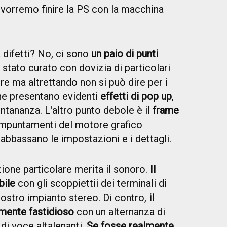
vorremo finire la PS con la macchina
difetti? No, ci sono
un paio di punti
 stato curato con dovizia di particolari
re ma altrettando non si può dire per i
che presentano evidenti
effetti di pop up
,
lontananza. L'altro punto debole è il
frame
impuntamenti del motore grafico
bbassano le impostazioni e i dettagli.
one particolare merita il sonoro.
Il
bile
con gli scoppiettii dei terminali di
vostro impianto stereo. Di contro,
il
amente fastidioso
con un alternanza di
 di voce altalenanti.
Se fosse realmente