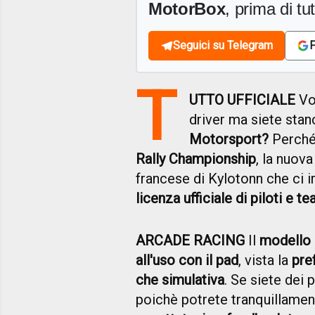
MotorBox
, prima di tutt
Seguici su Telegram
F
T
UTTO UFFICIALE
Vol
driver ma siete stanc
Motorsport?
Perché
Rally Championship
, la nuov
francese di Kylotonn che ci 
licenza ufficiale di piloti e te
ARCADE RACING
Il
modello 
all'uso con il pad
, vista la
pre
che simulativa
. Se siete dei 
poichè potrete tranquillament