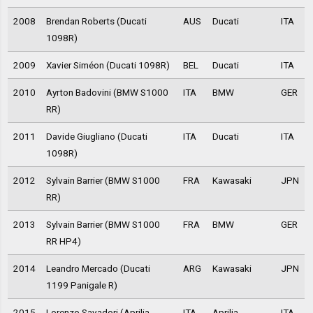
2008
Brendan Roberts (Ducati
AUS
Ducati
ITA
1098R)
2009
Xavier Siméon (Ducati 1098R)
BEL
Ducati
ITA
2010
Ayrton Badovini (BMW S1000
ITA
BMW
GER
RR)
2011
Davide Giugliano (Ducati
ITA
Ducati
ITA
1098R)
2012
Sylvain Barrier (BMW S1000
FRA
Kawasaki
JPN
RR)
2013
Sylvain Barrier (BMW S1000
FRA
BMW
GER
RR HP4)
2014
Leandro Mercado (Ducati
ARG
Kawasaki
JPN
1199 Panigale R)
2015
Lorenzo Savadori (Aprilia
ITA
Aprilia
ITA