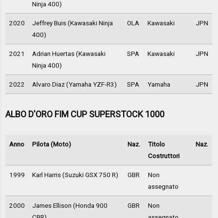
Ninja 400)
2020
Jeffrey Buis (Kawasaki Ninja
OLA
Kawasaki
JPN
400)
2021
Adrian Huertas (Kawasaki
SPA
Kawasaki
JPN
Ninja 400)
2022
Alvaro Diaz (Yamaha YZF-R3)
SPA
Yamaha
JPN
ALBO D'ORO FIM CUP SUPERSTOCK 1000
Anno
Pilota (Moto)
Naz.
Titolo
Naz.
Costruttori
1999
Karl Harris (Suzuki GSX 750 R)
GBR
Non
assegnato
2000
James Ellison (Honda 900
GBR
Non
CBR)
assegnato