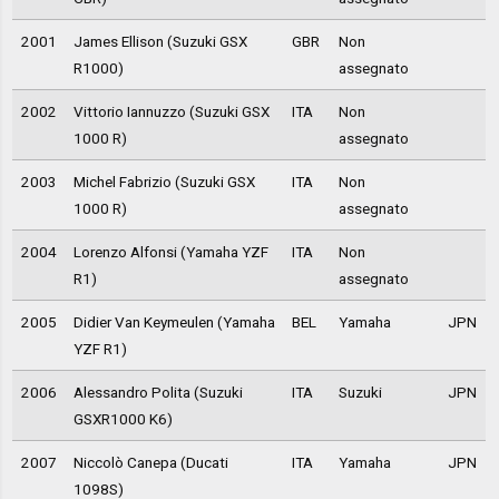
2001
James Ellison (Suzuki GSX
GBR
Non
R1000)
assegnato
2002
Vittorio Iannuzzo (Suzuki GSX
ITA
Non
1000 R)
assegnato
2003
Michel Fabrizio (Suzuki GSX
ITA
Non
1000 R)
assegnato
2004
Lorenzo Alfonsi (Yamaha YZF
ITA
Non
R1)
assegnato
2005
Didier Van Keymeulen (Yamaha
BEL
Yamaha
JPN
YZF R1)
2006
Alessandro Polita (Suzuki
ITA
Suzuki
JPN
GSXR1000 K6)
2007
Niccolò Canepa (Ducati
ITA
Yamaha
JPN
1098S)